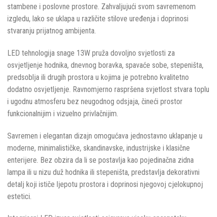
stambene i poslovne prostore. Zahvaljujući svom savremenom
izgledu, lako se uklapa u različite stilove uređenja i doprinosi
stvaranju prijatnog ambijenta.
LED tehnologija snage 13W pruža dovoljno svjetlosti za
osvjetljenje hodnika, dnevnog boravka, spavaće sobe, stepeništa,
predsoblja ili drugih prostora u kojima je potrebno kvalitetno
dodatno osvjetljenje. Ravnomjerno raspršena svjetlost stvara toplu
i ugodnu atmosferu bez neugodnog odsjaja, čineći prostor
funkcionalnijim i vizuelno privlačnijim.
Savremen i elegantan dizajn omogućava jednostavno uklapanje u
moderne, minimalističke, skandinavske, industrijske i klasične
enterijere. Bez obzira da li se postavlja kao pojedinačna zidna
lampa ili u nizu duž hodnika ili stepeništa, predstavlja dekorativni
detalj koji ističe ljepotu prostora i doprinosi njegovoj cjelokupnoj
estetici.