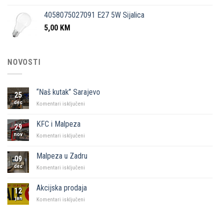
4058075027091 E27 5W Sijalica
5,00
KM
NOVOSTI
“Naš kutak” Sarajevo
25
dec
za
Komentari isključeni
“Naš
kutak”
KFC i Malpeza
29
Sarajevo
nov
za
Komentari isključeni
KFC
i
Malpeza u Zadru
09
Malpeza
dec
za
Komentari isključeni
Malpeza
u
Akcijska prodaja
12
Zadru
jan
za
Komentari isključeni
Akcijska
prodaja