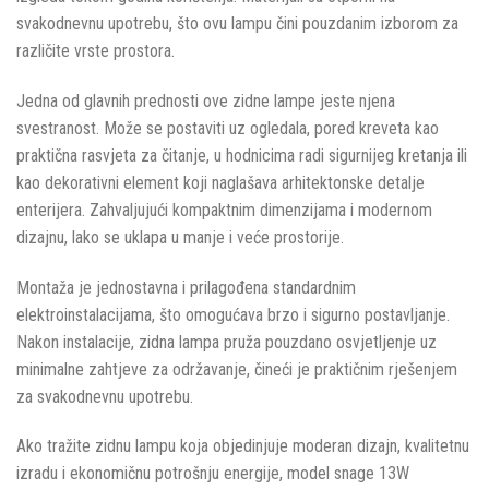
svakodnevnu upotrebu, što ovu lampu čini pouzdanim izborom za
različite vrste prostora.
Jedna od glavnih prednosti ove zidne lampe jeste njena
svestranost. Može se postaviti uz ogledala, pored kreveta kao
praktična rasvjeta za čitanje, u hodnicima radi sigurnijeg kretanja ili
kao dekorativni element koji naglašava arhitektonske detalje
enterijera. Zahvaljujući kompaktnim dimenzijama i modernom
dizajnu, lako se uklapa u manje i veće prostorije.
Montaža je jednostavna i prilagođena standardnim
elektroinstalacijama, što omogućava brzo i sigurno postavljanje.
Nakon instalacije, zidna lampa pruža pouzdano osvjetljenje uz
minimalne zahtjeve za održavanje, čineći je praktičnim rješenjem
za svakodnevnu upotrebu.
Ako tražite zidnu lampu koja objedinjuje moderan dizajn, kvalitetnu
izradu i ekonomičnu potrošnju energije, model snage 13W