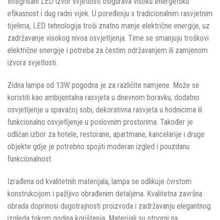
Integrisani LED izvor svjetlosti osigurava visoku energetsku
efikasnost i dug radni vijek. U poređenju s tradicionalnim rasvjetnim
tijelima, LED tehnologija troši znatno manje električne energije, uz
zadržavanje visokog nivoa osvjetljenja. Time se smanjuju troškovi
električne energije i potreba za čestim održavanjem ili zamjenom
izvora svjetlosti.
Zidna lampa od 13W pogodna je za različite namjene. Može se
koristiti kao ambijentalna rasvjeta u dnevnom boravku, dodatno
osvjetljenje u spavaćoj sobi, dekorativna rasvjeta u hodnicima ili
funkcionalno osvjetljenje u poslovnim prostorima. Također je
odličan izbor za hotele, restorane, apartmane, kancelarije i druge
objekte gdje je potrebno spojiti moderan izgled i pouzdanu
funkcionalnost.
Izrađena od kvalitetnih materijala, lampa se odlikuje čvrstom
konstrukcijom i pažljivo obrađenim detaljima. Kvalitetna završna
obrada doprinosi dugotrajnosti proizvoda i zadržavanju elegantnog
izgleda tokom godina korištenja. Materijali su otporni na