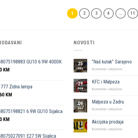
1
2
3
4
…
11
RODAVANI
NOVOSTI
58075198883 GU10 6.9W 4000K
“Naš kutak” Sarajevo
25
dec
50
KM
za
Komentari isključeni
“Naš
kutak”
KFC i Malpeza
29
Sarajevo
777 Zidna lampa
nov
za
Komentari isključeni
,60
KM
KFC
i
Malpeza u Zadru
09
Malpeza
dec
za
Komentari isključeni
8075198821 6.9W GU10 Sijalica
Malpeza
50
KM
u
Akcijska prodaja
12
Zadru
jan
za
Komentari isključeni
Akcijska
8075027091 E27 5W Sijalica