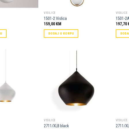
VISILICE
VISILICE
1501-2 Vislica
1501-2
159,00
KM
197,70
PU
DODAJ U KORPU
DODA
Dodaj u
Dodaj u
omiljene
omiljene
VISILICE
VISILICE
2711/XLB black
2711/XL