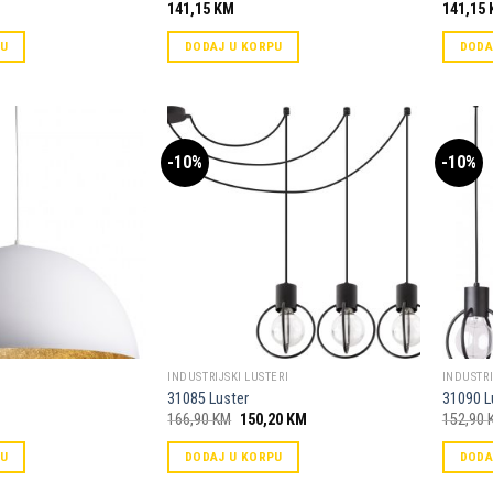
141,15
KM
141,15
PU
DODAJ U KORPU
DODA
-10%
-10%
Dodaj u
Dodaj u
omiljene
omiljene
INDUSTRIJSKI LUSTERI
INDUSTRI
31085 Luster
31090 L
Original
Current
166,90
KM
150,20
KM
152,90
price
price
was:
is:
PU
DODAJ U KORPU
DODA
166,90 KM.
150,20 KM.