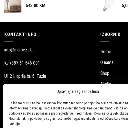
543,00
KM
5,
KONTAKT INFO
IZBORNIK
info@malpeza.ba
Home
O nama
+387 61 546 001
Shop
Ul. 21. aprila br. 6, Tuzla
Akcija
Pon-Pet: 09:00-18:00
Upravljajte saglasnostima
Blog
Subotom:
Da bismo pružili najbolje iskustvo, koristimo tehnologije poput kolačića za čuvanje i/i
Katalozi
informacijama o uređaju. Saglasnost sa ovim tehnologijama će nam omogućiti da o
09:00-16:00
podatke kao što su ponašanje pri pregledanju ili jedinstveni ID-ovi na ovoj veb lokacij
Galerija
Nepristanak ili povlačenje saglasnosti može negativno uticati na određene karakteris
funkcije.
Kontakt