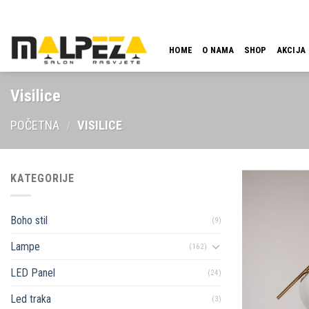
Skip
LOKACIJA
EMAIL
09:00 - 18:00
061 546 001
to
content
HOME
O NAMA
SHOP
AKCIJA
Visilice
POČETNA
/
VISILICE
KATEGORIJE
Boho stil
(9)
Lampe
(162)
LED Panel
(24)
Led traka
(3)