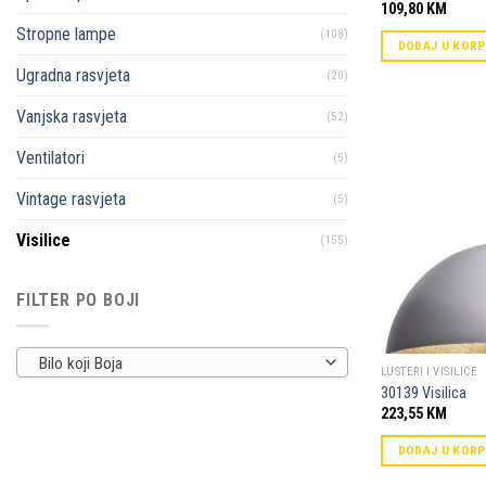
109,80
KM
Stropne lampe
(108)
DODAJ U KOR
Ugradna rasvjeta
(20)
Vanjska rasvjeta
(52)
Ventilatori
(5)
Vintage rasvjeta
(5)
Visilice
(155)
FILTER PO BOJI
Bilo koji Boja
LUSTERI I VISILICE
30139 Visilica
223,55
KM
DODAJ U KOR