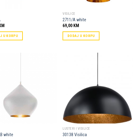
VISILICE
A
2711/A white
KM
69,00
KM
J U KORPU
DODAJ U KORPU
Dodaj u
Dodaj u
omiljene
omiljene
LUSTERI I VISILICE
B white
30138 Visilica