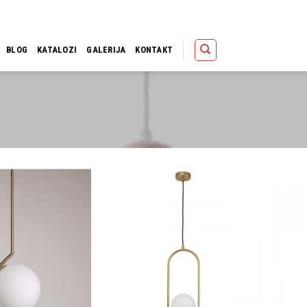
Polica
Korpa
Kupov
BLOG
KATALOZI
GALERIJA
KONTAKT
Dodaj u
Dodaj u
omiljene
omiljene