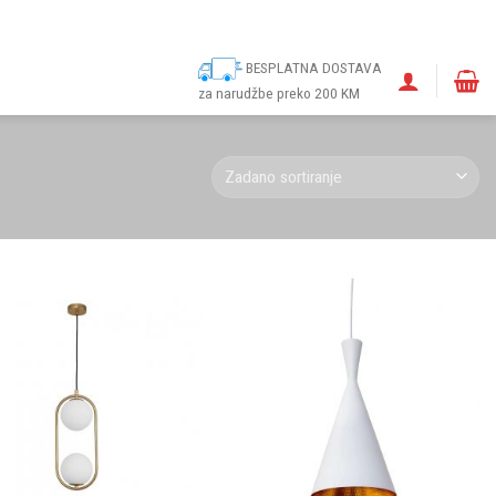
ina
Narudžbe
Politika kolačića (EU)
Odricanje od odgovornosti
BESPLATNA DOSTAVA
za narudžbe preko 200 KM
Dodaj u
Dodaj u
omiljene
omiljene