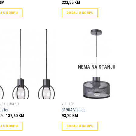
KM
223,55
KM
J U KORPU
DODAJ U KORPU
Dodaj u
Dodaj u
omiljene
omiljene
NEMA NA STANJU
JSKI LUSTERI
VISILICE
uster
31904 Visilica
Original
Current
KM
137,60
KM
93,20
KM
price
price
was:
is:
J U KORPU
DODAJ U KORPU
152,90 KM.
137,60 KM.