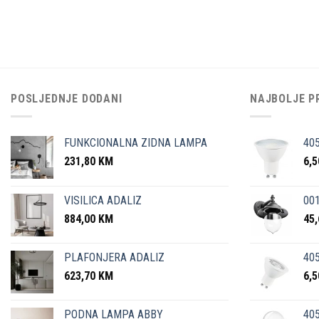
POSLJEDNJE DODANI
NAJBOLJE P
FUNKCIONALNA ZIDNA LAMPA
40
231,80
KM
6,
VISILICA ADALIZ
001
884,00
KM
45
PLAFONJERA ADALIZ
405
623,70
KM
6,
PODNA LAMPA ABBY
405