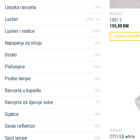
Linijska rasvjeta
(14)
VISILICE
Lusteri
(195)
1501-1
155,00
KM
Lusteri i visilice
(179)
DODAJ U KOR
Napajanja za struju
(10)
Ostalo
(10)
Plafonjere
(46)
Podne lampe
(36)
Rasvjeta u kupatilu
(12)
Rasvjeta za djecije sobe
(7)
Sijalice
(39)
Sinski reflektori
(32)
VISILICE
2711/LB white
Spot lampe
(29)