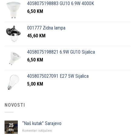
4058075198883 GU10 6.9W 4000K
6,50
KM
001777 Zidna lampa
45,60
KM
4058075198821 6.9W GU10 Sijalica
6,50
KM
4058075027091 E27 5W Sijalica
5,00
KM
NOVOSTI
“Naš kutak” Sarajevo
25
dec
za
Komentari isključeni