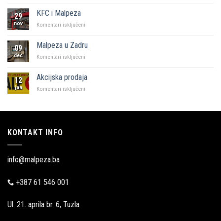
“Naš
kutak”
KFC i Malpeza
29
Sarajevo
nov
za
Komentari isključeni
KFC
i
Malpeza u Zadru
09
Malpeza
dec
za
Komentari isključeni
Malpeza
u
Akcijska prodaja
12
Zadru
jan
za
Komentari isključeni
Akcijska
prodaja
KONTAKT INFO
info@malpeza.ba
+387 61 546 001
Ul. 21. aprila br. 6, Tuzla