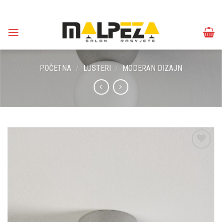
Skip
to
content
POČETNA
/
LUSTERI
/
MODERAN DIZAJN
Dodaj u
omiljene