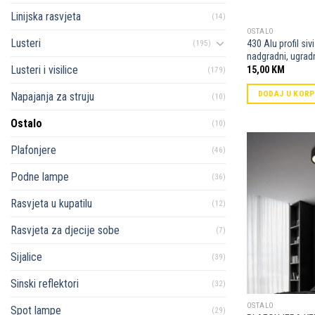
Linijska rasvjeta
(14)
OSTALO
Lusteri
430 Alu profil siv
(195)
nadgradni, ugrad
Lusteri i visilice
15,00
KM
(179)
DODAJ U KOR
Napajanja za struju
(10)
Ostalo
(10)
Plafonjere
(46)
Podne lampe
(36)
Rasvjeta u kupatilu
(12)
Rasvjeta za djecije sobe
(7)
Sijalice
(39)
Sinski reflektori
(32)
OSTALO
Spot lampe
(29)