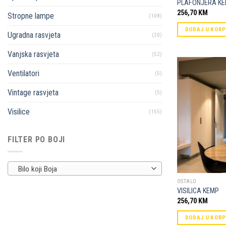
PLAFONJERA K
256,70
KM
Stropne lampe
(108)
DODAJ U KOR
Ugradna rasvjeta
(20)
Vanjska rasvjeta
(52)
Ventilatori
(5)
Vintage rasvjeta
(5)
Visilice
(155)
FILTER PO BOJI
Bilo koji Boja
OSTALO
VISILICA KEMP
256,70
KM
DODAJ U KOR