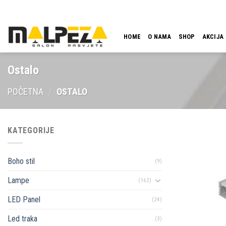
Skip
LOKACIJA
EMAIL
09:00 - 18:00
061 546 001
to
content
HOME
O NAMA
SHOP
AKCIJA
Ostalo
POČETNA
/
OSTALO
KATEGORIJE
Boho stil
(9)
Lampe
(162)
LED Panel
(24)
Led traka
(3)