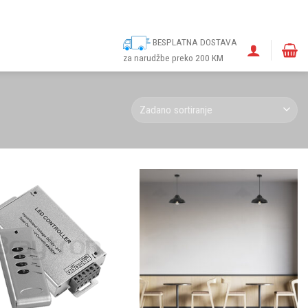
ina
Narudžbe
Politika kolačića (EU)
Odricanje od odgovornosti
BESPLATNA DOSTAVA
za narudžbe preko 200 KM
Dodaj u
Dodaj u
omiljene
omiljene