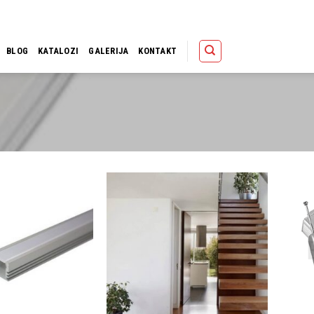
Polica
Korpa
Kupov
BLOG
KATALOZI
GALERIJA
KONTAKT
Dodaj u
Dodaj u
omiljene
omiljene