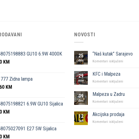
RODAVANI
NOVOSTI
58075198883 GU10 6.9W 4000K
“Naš kutak” Sarajevo
25
dec
50
KM
za
Komentari isključeni
“Naš
kutak”
KFC i Malpeza
29
Sarajevo
777 Zidna lampa
nov
za
Komentari isključeni
,60
KM
KFC
i
Malpeza u Zadru
09
Malpeza
dec
za
Komentari isključeni
8075198821 6.9W GU10 Sijalica
Malpeza
50
KM
u
Akcijska prodaja
12
Zadru
jan
za
Komentari isključeni
Akcijska
8075027091 E27 5W Sijalica
prodaja
00
KM