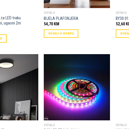
OSTALO
OSTALO
i za LED traku
BIJELA PLAFONJERA
BY30 01
ni, ugaoni 2m
54,70
KM
52,60
K
DODAJ U KORPU
DODA
PU
Dodaj u
Dodaj u
omiljene
omiljene
OSTALO
OSTALO