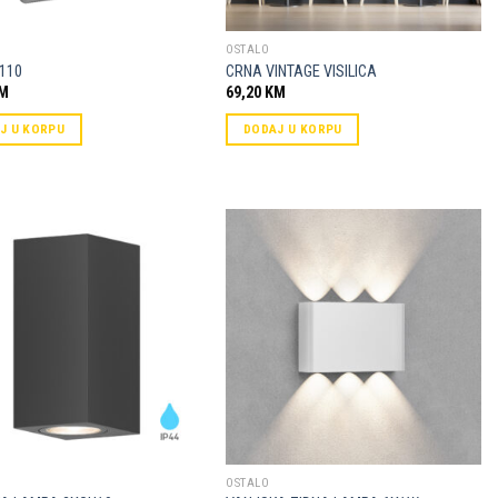
OSTALO
110
CRNA VINTAGE VISILICA
M
69,20
KM
J U KORPU
DODAJ U KORPU
Dodaj u
Dodaj u
omiljene
omiljene
OSTALO