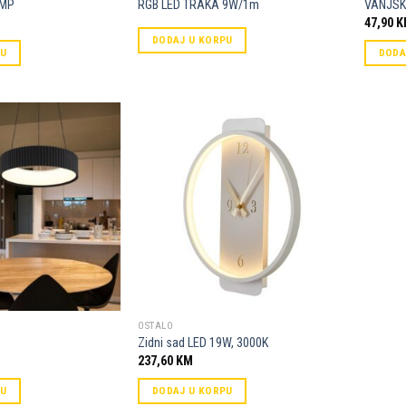
EMP
RGB LED TRAKA 9W/1m
VANJSK
47,90
K
DODAJ U KORPU
PU
DODA
Dodaj u
Dodaj u
omiljene
omiljene
OSTALO
Zidni sad LED 19W, 3000K
237,60
KM
PU
DODAJ U KORPU