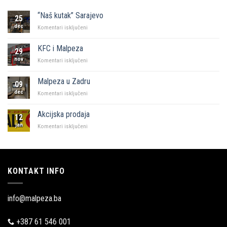
“Naš kutak” Sarajevo
25
dec
za
Komentari isključeni
“Naš
kutak”
KFC i Malpeza
29
Sarajevo
nov
za
Komentari isključeni
KFC
i
Malpeza u Zadru
09
Malpeza
dec
za
Komentari isključeni
Malpeza
u
Akcijska prodaja
12
Zadru
jan
za
Komentari isključeni
Akcijska
prodaja
KONTAKT INFO
info@malpeza.ba
+387 61 546 001