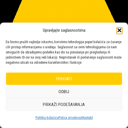
Upravljajte saglasnostima
Da bismo pružili najbolje iskustvo, koristimo tehnologije poput kolačića za čuvanje
i/ili pristup informacijama o uređaju. Saglasnost sa ovim tehnologijama će nam
omogućiti da obrađujemo podatke kao što su ponašanje pri pregledanju ili
jedinstveni ID-ovi na ovoj veb lokaciji. Nepristanak ili povlačenje saglasnosti može
negativno uticati na određene karakteristike i funkcije.
Salon rasvete Malpeza
PRIHVATI
ODBIJ
Design with ♥ by
Laufer
PRIKAŽI PODEŠAVANJA
POLICA
KORPA
KUPOVINA
NARUDŽBE
POLITIKA KOLAČIĆA (EU)
ODRICANJE OD ODGOVORNOSTI
Politika kolačića
Polica privatnosti
Kontakt
Copyright 2026 © Malpeza d.o.o.