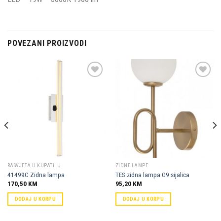
POVEZANI PROIZVODI
Dodaj u
Dodaj u
omiljene
omiljene
RASVJETA U KUPATILU
ZIDNE LAMPE
41499C Zidna lampa
TES zidna lampa G9 sijalica
170,50
KM
95,20
KM
DODAJ U KORPU
DODAJ U KORPU