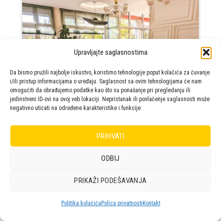
Upravljajte saglasnostima
Da bismo pružili najbolje iskustvo, koristimo tehnologije poput kolačića za čuvanje
i/ili pristup informacijama o uređaju. Saglasnost sa ovim tehnologijama će nam
omogućiti da obrađujemo podatke kao što su ponašanje pri pregledanju ili
jedinstveni ID-ovi na ovoj veb lokaciji. Nepristanak ili povlačenje saglasnosti može
negativno uticati na određene karakteristike i funkcije.
PRIHVATI
ODBIJ
PRIKAŽI PODEŠAVANJA
Politika kolačića
Polica privatnosti
Kontakt
KAFIC HUGOS