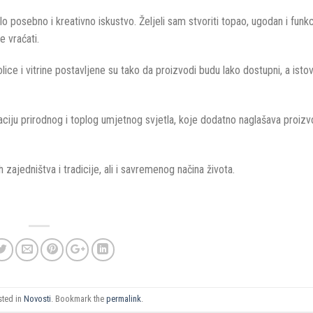
o posebno i kreativno iskustvo. Željeli sam stvoriti topao, ugodan i funk
 vraćati.
lice i vitrine postavljene su tako da proizvodi budu lako dostupni, a ist
naciju prirodnog i toplog umjetnog svjetla, koje dodatno naglašava proizv
ajedništva i tradicije, ali i savremenog načina života.
sted in
Novosti
. Bookmark the
permalink
.