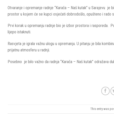
Otvaranje i opremanje radnje “Karača – Naš kutak” u Sarajevu je bil
prostor u kojem će se kupci osjećati dobrodošlo, opušteno i rado se
Prvi korak u opremanju radnje bio je izbor prostora i rasporeda. Po
lijepo istaknuti.
Rasvjeta je igrala važnu ulogu u opremanju. U pitanju je bila kombi
prijatnu atmosferu u radnji.
Posebno je bilo važno da radnja “Karača – Naš kutak” odražava duh z
This entry was po