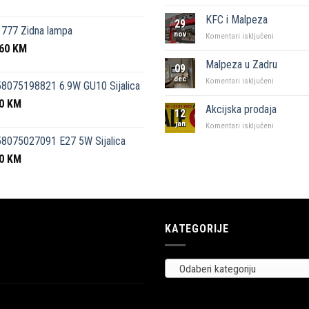
“Naš
kutak”
KFC i Malpeza
29
Sarajevo
777 Zidna lampa
nov
za
Komentari isključeni
,60
KM
KFC
i
Malpeza u Zadru
09
Malpeza
dec
za
Komentari isključeni
8075198821 6.9W GU10 Sijalica
Malpeza
50
KM
u
Akcijska prodaja
12
Zadru
jan
za
Komentari isključeni
Akcijska
8075027091 E27 5W Sijalica
prodaja
00
KM
KATEGORIJE
Odaberi kategoriju