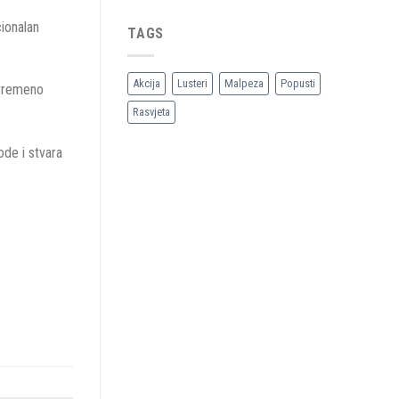
cionalan
TAGS
Akcija
Lusteri
Malpeza
Popusti
ovremeno
Rasvjeta
ode i stvara