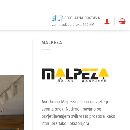
ina
Narudžbe
Politika kolačića (EU)
Odricanje od odgovornosti
BESPLATNA DOSTAVA
za narudžbe preko 200 KM
MALPEZA
Asortiman Malpeza salona rasvjete je
veoma širok. Nudimo i bavimo se
osvjetljavanjem svih vrsta prostora, kako
interijera tako i eksterijera.