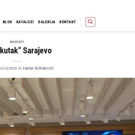
Polica
Korpa
Kupov
BLOG
KATALOZI
GALERIJA
KONTAKT
NOVOSTI
kutak” Sarajevo
25/12/2025
BY
EMINA ČEPERKOVIĆ