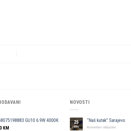
RODAVANI
NOVOSTI
58075198883 GU10 6.9W 4000K
“Naš kutak” Sarajevo
25
dec
50
KM
za
Komentari isključeni