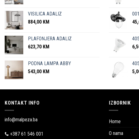
VISILICA ADALIZ
001
884,00
KM
45
PLAFONJERA ADALIZ
405
623,70
KM
6,
PODNA LAMPA ABBY
405
543,00
KM
5,
KONTAKT INFO
IZBORNIK
info@malpeza.ba
Home
O nama
+387 61 546 001