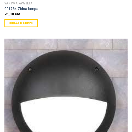
VANJSKA RASVJETA
001784 Zidna lampa
25,30
KM
DODAJ U KORPU
Dodaj u
omiljene