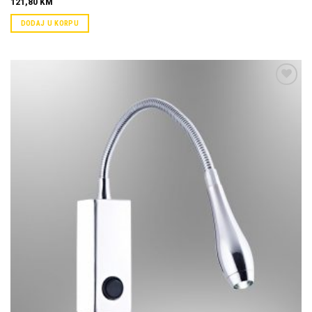
121,80
KM
DODAJ U KORPU
Dodaj u
omiljene