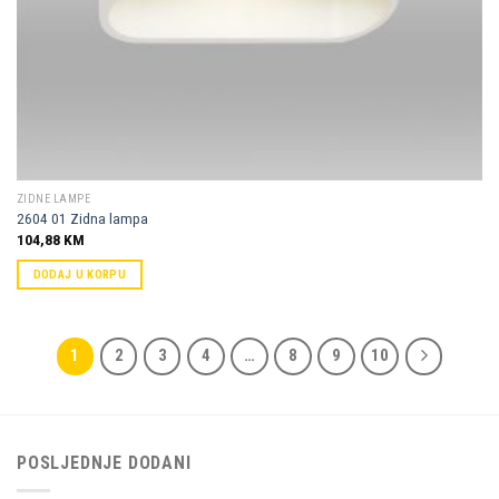
ZIDNE LAMPE
2604 01 Zidna lampa
104,88
KM
DODAJ U KORPU
1
2
3
4
…
8
9
10
POSLJEDNJE DODANI