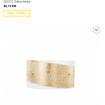
002215 Zidna lampa
84,10
KM
DODAJ U KORPU
Dodaj u
omiljene