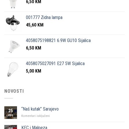
6,50
KM
001777 Zidna lampa
45,60
KM
4058075198821 6.9W GU10 Sijalica
6,50
KM
4058075027091 E27 5W Sijalica
5,00
KM
NOVOSTI
“Naš kutak” Sarajevo
25
dec
za
Komentari isključeni
“Naš
kutak”
KFC i Malpeza