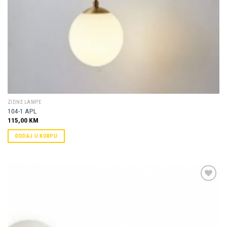
ZIDNE LAMPE
104-1 APL
115,00
KM
DODAJ U KORPU
Dodaj u
omiljene