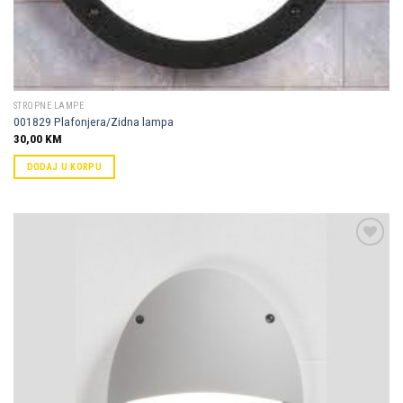
STROPNE LAMPE
001829 Plafonjera/Zidna lampa
30,00
KM
DODAJ U KORPU
Dodaj u
omiljene