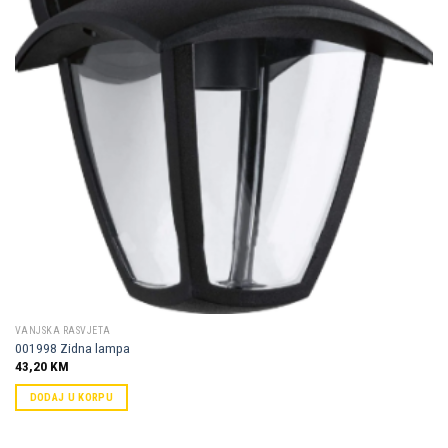
VANJSKA RASVJETA
001998 Zidna lampa
43,20
KM
DODAJ U KORPU