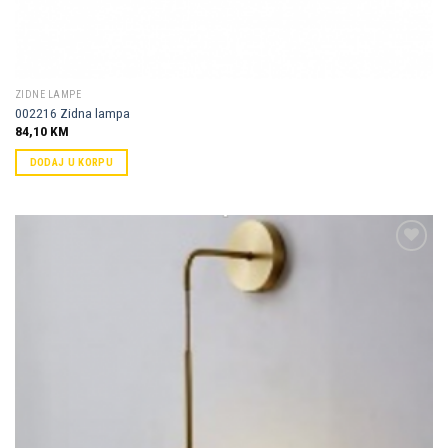
ZIDNE LAMPE
002216 Zidna lampa
84,10
KM
DODAJ U KORPU
Dodaj u
omiljene