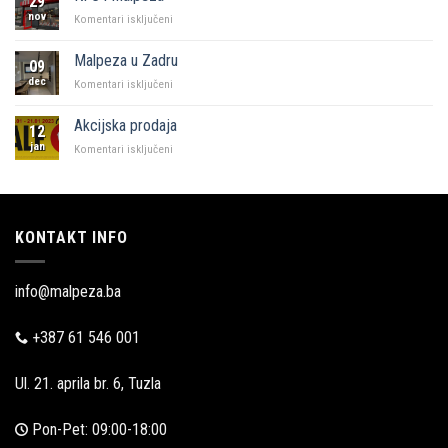
29
Sarajevo
nov
za
Komentari isključeni
KFC
i
Malpeza u Zadru
09
Malpeza
dec
za
Komentari isključeni
Malpeza
u
Akcijska prodaja
12
Zadru
jan
za
Komentari isključeni
Akcijska
prodaja
KONTAKT INFO
info@malpeza.ba
+387 61 546 001
Ul. 21. aprila br. 6, Tuzla
Pon-Pet: 09:00-18:00