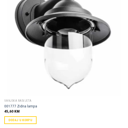
Dodaj u
omiljene
VANJSKA RASVJETA
001777 Zidna lampa
45,60
KM
DODAJ U KORPU