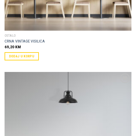
OSTALO
CRNA VINTAGE VISILICA
69,20
KM
DODAJ U KORPU
Dodaj u
omiljene