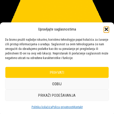
Upravljajte saglasnostima
Da bismo pružili najbolje iskustvo, koristimo tehnologije poput kolačića za čuvanje
i/ili pristup informacijama o uređaju. Saglasnost sa ovim tehnologijama će nam
omogućiti da obrađujemo podatke kao što su ponašanje pri pregledanju ili
jedinstveni ID-ovi na ovoj veb lokaciji. Nepristanak ili povlačenje saglasnosti može
negativno uticati na određene karakteristike i funkcije.
Salon rasvete Malpeza
PRIHVATI
ODBIJ
Design with ♥ by
Laufer
PRIKAŽI PODEŠAVANJA
POLICA
KORPA
KUPOVINA
NARUDŽBE
POLITIKA KOLAČIĆA (EU)
ODRICANJE OD ODGOVORNOSTI
Politika kolačića
Polica privatnosti
Kontakt
Copyright 2026 © Malpeza d.o.o.