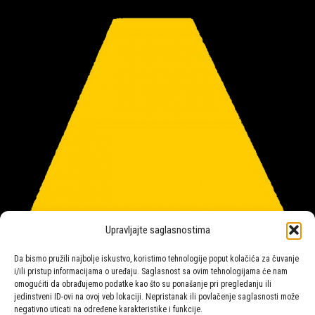
Upravljajte saglasnostima
Da bismo pružili najbolje iskustvo, koristimo tehnologije poput kolačića za čuvanje
i/ili pristup informacijama o uređaju. Saglasnost sa ovim tehnologijama će nam
omogućiti da obrađujemo podatke kao što su ponašanje pri pregledanju ili
jedinstveni ID-ovi na ovoj veb lokaciji. Nepristanak ili povlačenje saglasnosti može
negativno uticati na određene karakteristike i funkcije.