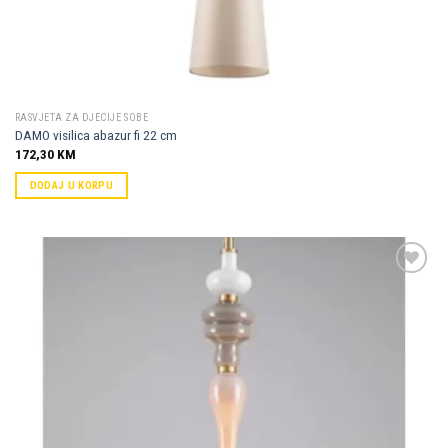
RASVJETA ZA DJECIJE SOBE
DAMO visilica abazur fi 22 cm
172,30
KM
DODAJ U KORPU
Dodaj u
omiljene