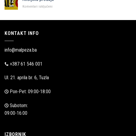
12
Zadru
jan
za
Komentari isključeni
Akcijska
prodaja
KONTAKT INFO
info@malpeza.ba
+387 61 546 001
Ul. 21. aprila br. 6, Tuzla
Pon-Pet: 09:00-18:00
Subotom:
09:00-16:00
IZBORNIK