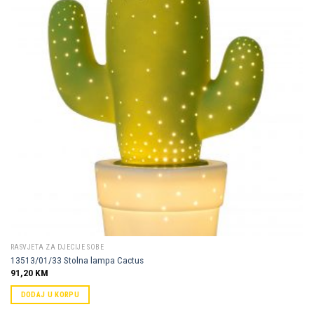
Dodaj u
omiljene
RASVJETA ZA DJECIJE SOBE
13513/01/33 Stolna lampa Cactus
91,20
KM
DODAJ U KORPU