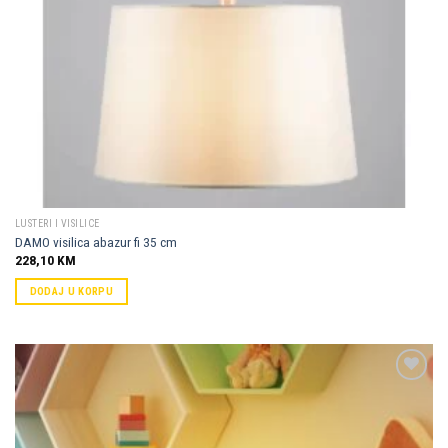
LUSTERI I VISILICE
DAMO visilica abazur fi 35 cm
228,10
KM
DODAJ U KORPU
Dodaj u
omiljene