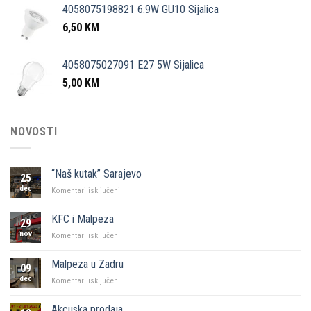
4058075198821 6.9W GU10 Sijalica
6,50
KM
4058075027091 E27 5W Sijalica
5,00
KM
NOVOSTI
“Naš kutak” Sarajevo
25
dec
za
Komentari isključeni
“Naš
kutak”
KFC i Malpeza
29
Sarajevo
nov
za
Komentari isključeni
KFC
i
Malpeza u Zadru
09
Malpeza
dec
za
Komentari isključeni
Malpeza
u
Akcijska prodaja