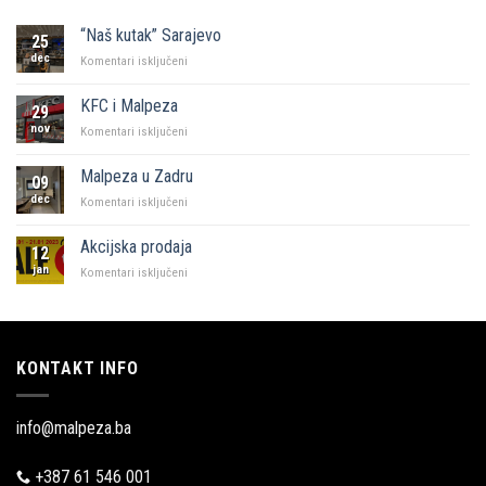
“Naš kutak” Sarajevo
25
dec
za
Komentari isključeni
“Naš
kutak”
KFC i Malpeza
29
Sarajevo
nov
za
Komentari isključeni
KFC
i
Malpeza u Zadru
09
Malpeza
dec
za
Komentari isključeni
Malpeza
u
Akcijska prodaja
12
Zadru
jan
za
Komentari isključeni
Akcijska
prodaja
KONTAKT INFO
info@malpeza.ba
+387 61 546 001