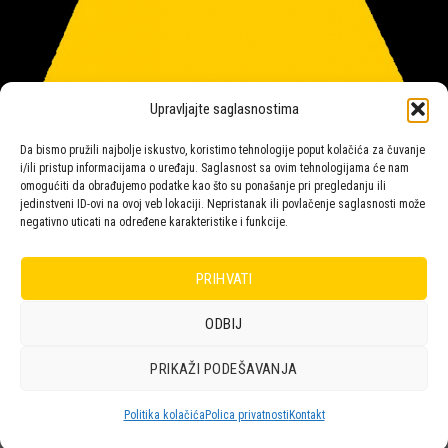
Upravljajte saglasnostima
Da bismo pružili najbolje iskustvo, koristimo tehnologije poput kolačića za čuvanje
i/ili pristup informacijama o uređaju. Saglasnost sa ovim tehnologijama će nam
omogućiti da obrađujemo podatke kao što su ponašanje pri pregledanju ili
jedinstveni ID-ovi na ovoj veb lokaciji. Nepristanak ili povlačenje saglasnosti može
negativno uticati na određene karakteristike i funkcije.
Salon rasvete Malpeza
PRIHVATI
ODBIJ
Design with ♥ by
Laufer
PRIKAŽI PODEŠAVANJA
POLICA
KORPA
KUPOVINA
NARUDŽBE
POLITIKA KOLAČIĆA (EU)
ODRICANJE OD ODGOVORNOSTI
Politika kolačića
Polica privatnosti
Kontakt
Copyright 2026 © Malpeza d.o.o.