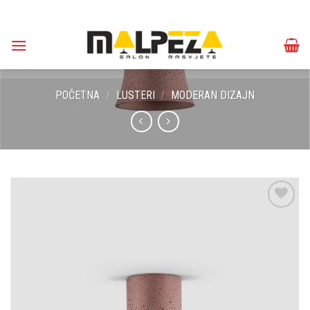
Skip
to
content
POČETNA
/
LUSTERI
/
MODERAN DIZAJN
Dodaj u
omiljene