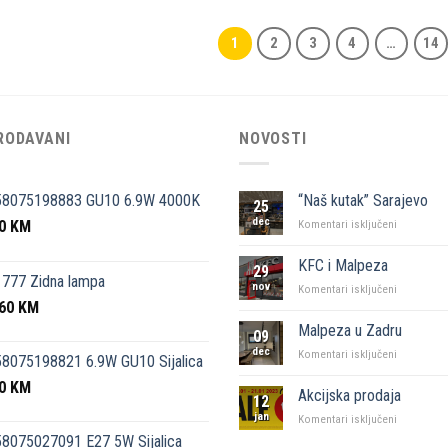
1
2
3
4
…
14
RODAVANI
NOVOSTI
58075198883 GU10 6.9W 4000K
“Naš kutak” Sarajevo
25
dec
50
KM
za
Komentari isključeni
“Naš
kutak”
KFC i Malpeza
29
Sarajevo
777 Zidna lampa
nov
za
Komentari isključeni
,60
KM
KFC
i
Malpeza u Zadru
09
Malpeza
dec
za
Komentari isključeni
8075198821 6.9W GU10 Sijalica
Malpeza
50
KM
u
Akcijska prodaja
12
Zadru
jan
za
Komentari isključeni
Akcijska
8075027091 E27 5W Sijalica