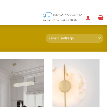
ina
Narudžbe
Politika kolačića (EU)
Odricanje od odgovornosti
BESPLATNA DOSTAVA
za narudžbe preko 200 KM
Dodaj u
Dodaj u
omiljene
omiljene