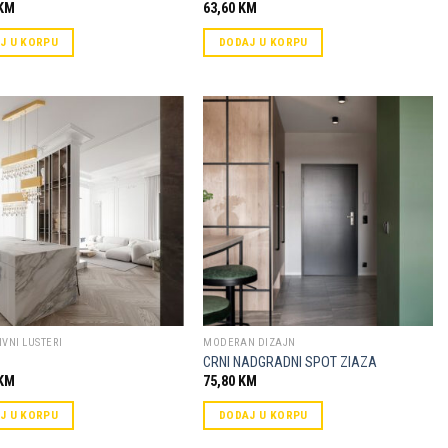
KM
63,60
KM
J U KORPU
DODAJ U KORPU
Dodaj u
Dodaj u
omiljene
omiljene
VNI LUSTERI
MODERAN DIZAJN
CRNI NADGRADNI SPOT ZIAZA
KM
75,80
KM
J U KORPU
DODAJ U KORPU