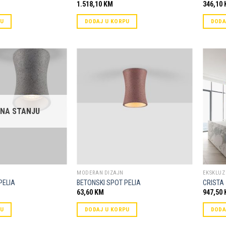
1.518,10
KM
346,10
PU
DODAJ U KORPU
DODA
Dodaj u
Dodaj u
omiljene
omiljene
 NA STANJU
MODERAN DIZAJN
EKSKLUZI
PELIA
BETONSKI SPOT PELIA
CRISTA
63,60
KM
947,50
PU
DODAJ U KORPU
DODA