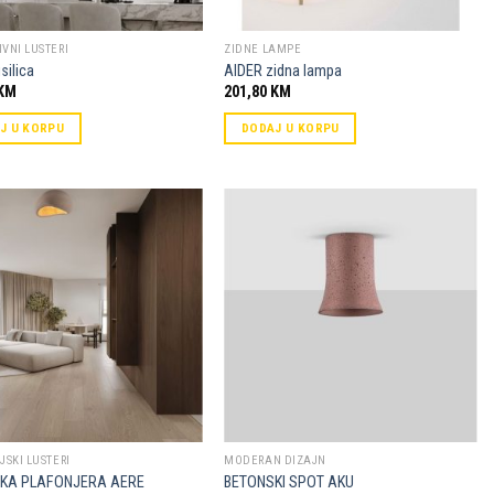
VNI LUSTERI
ZIDNE LAMPE
silica
AIDER zidna lampa
KM
201,80
KM
J U KORPU
DODAJ U KORPU
Dodaj u
Dodaj u
omiljene
omiljene
JSKI LUSTERI
MODERAN DIZAJN
KA PLAFONJERA AERE
BETONSKI SPOT AKU