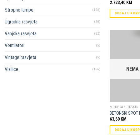
2.723,40
KM
Stropne lampe
(108)
DODAJ U KOR
Ugradna rasvjeta
(20)
Vanjska rasvjeta
(52)
Ventilatori
(5)
Vintage rasvjeta
(5)
NEMA
Visilice
(156)
MODERAN DIZAJN
BETONSKI SPOT 
63,60
KM
DODAJ U KOR