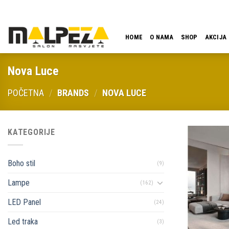
Skip
LOKACIJA
EMAIL
09:00 - 18:00
061 546 001
to
content
HOME
O NAMA
SHOP
AKCIJA
Nova Luce
POČETNA
/
BRANDS
/
NOVA LUCE
KATEGORIJE
Boho stil
(9)
Lampe
(162)
LED Panel
(24)
Led traka
(3)