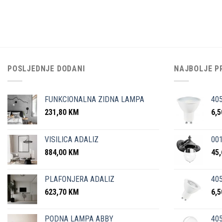
POSLJEDNJE DODANI
NAJBOLJE P
FUNKCIONALNA ZIDNA LAMPA
40
231,80
KM
6,
VISILICA ADALIZ
001
884,00
KM
45
PLAFONJERA ADALIZ
405
623,70
KM
6,
PODNA LAMPA ABBY
405