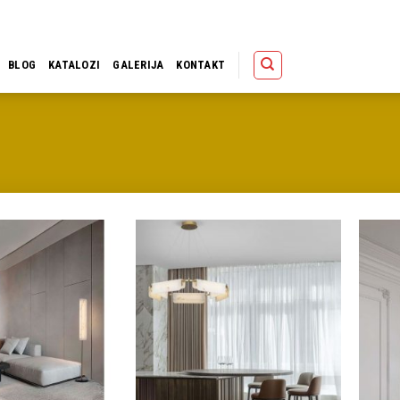
Polica
Korpa
Kupov
BLOG
KATALOZI
GALERIJA
KONTAKT
Dodaj u
Dodaj u
omiljene
omiljene