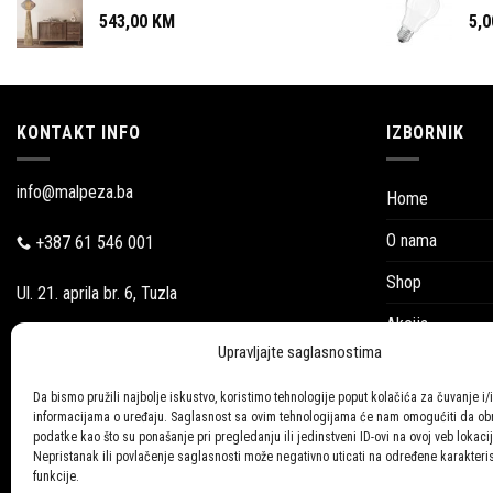
543,00
KM
5,
KONTAKT INFO
IZBORNIK
info@malpeza.ba
Home
O nama
+387 61 546 001
Shop
Ul. 21. aprila br. 6, Tuzla
Akcija
Pon-Pet: 09:00-18:00
Upravljajte saglasnostima
Blog
Subotom:
Da bismo pružili najbolje iskustvo, koristimo tehnologije poput kolačića za čuvanje i/i
Katalozi
informacijama o uređaju. Saglasnost sa ovim tehnologijama će nam omogućiti da o
09:00-16:00
podatke kao što su ponašanje pri pregledanju ili jedinstveni ID-ovi na ovoj veb lokacij
Galerija
Nepristanak ili povlačenje saglasnosti može negativno uticati na određene karakteris
funkcije.
Kontakt