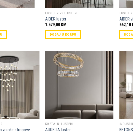
EKSKLUZIVNI LUSTERI
EKSKLUZI
AIDER luster
AIDER vi
1.579,00
KM
662,10
PU
DODAJ U KORPU
DODA
Dodaj u
Dodaj u
omiljene
omiljene
RI
KRISTALNI LUSTERI
INDUSTRI
a visoke stropove
AURELIA luster
BETONS