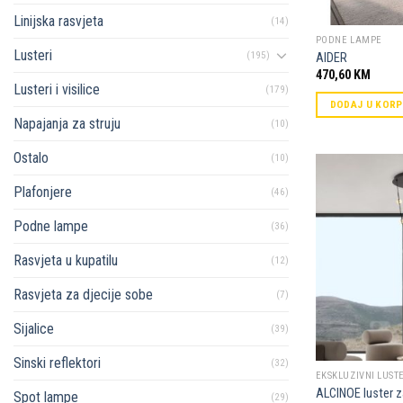
Linijska rasvjeta
(14)
PODNE LAMPE
Lusteri
(195)
AIDER
470,60
KM
Lusteri i visilice
(179)
DODAJ U KOR
Napajanja za struju
(10)
Ostalo
(10)
Plafonjere
(46)
Podne lampe
(36)
Rasvjeta u kupatilu
(12)
Rasvjeta za djecije sobe
(7)
Sijalice
(39)
Sinski reflektori
(32)
EKSKLUZIVNI LUSTE
ALCINOE luster z
Spot lampe
(29)