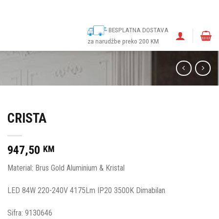
ina
Narudžbe
Politika kolačića (EU)
Odricanje od odgovornosti
BESPLATNA DOSTAVA
za narudžbe preko 200 KM
CRISTA
947,50
KM
Material: Brus Gold Aluminium & Kristal
LED 84W 220-240V 4175Lm IP20 3500K Dimabilan
Sifra: 9130646