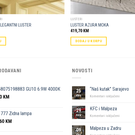
RI
LUSTERI
ELEGANTNI LUSTER
LUSTER AZURA MOKA
419,70
KM
U
DODAJ U KORPU
RODAVANI
NOVOSTI
58075198883 GU10 6.9W 4000K
“Naš kutak” Sarajevo
25
dec
50
KM
za
Komentari isključeni
“Naš
kutak”
KFC i Malpeza
29
Sarajevo
777 Zidna lampa
nov
za
Komentari isključeni
,60
KM
KFC
i
Malpeza u Zadru
09
Malpeza
dec