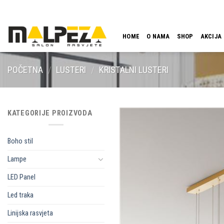
Skip
LOKACIJA
EMAIL
09:00 - 18:00
061 546 001
to
content
HOME
O NAMA
SHOP
AKCIJA
POČETNA
/
LUSTERI
/
KRISTALNI LUSTERI
KATEGORIJE PROIZVODA
Boho stil
Lampe
LED Panel
Led traka
Linijska rasvjeta