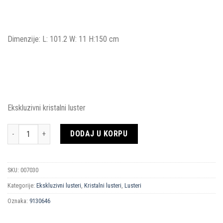
Dimenzije: L: 101.2 W: 11 H:150 cm
Ekskluzivni kristalni luster
Količina
DODAJ U KORPU
SKU:
007030
Kategorije:
Ekskluzivni lusteri
,
Kristalni lusteri
,
Lusteri
Oznaka:
9130646