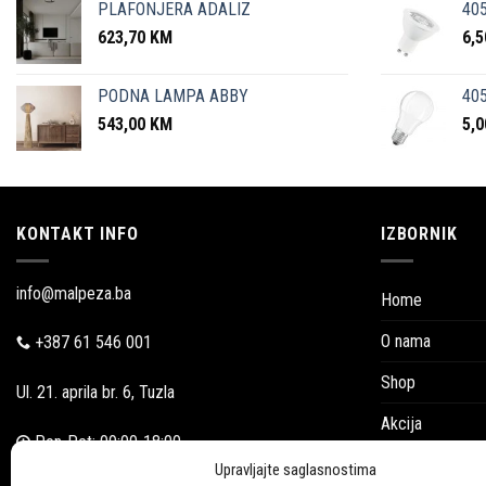
PLAFONJERA ADALIZ
405
623,70
KM
6,
PODNA LAMPA ABBY
405
543,00
KM
5,
KONTAKT INFO
IZBORNIK
info@malpeza.ba
Home
O nama
+387 61 546 001
Shop
Ul. 21. aprila br. 6, Tuzla
Akcija
Pon-Pet: 09:00-18:00
Blog
Upravljajte saglasnostima