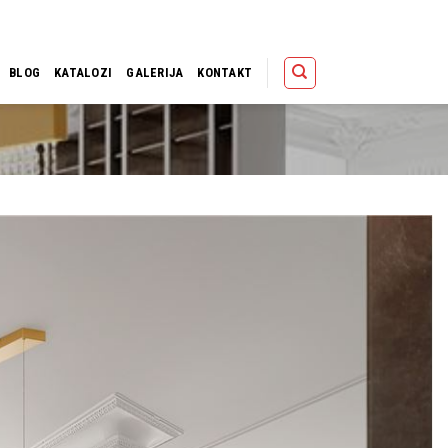
Polica
Korpa
Kupov
BLOG
KATALOZI
GALERIJA
KONTAKT
Dodaj u
omiljene