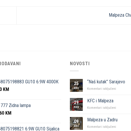
Malpeza Ch
RODAVANI
NOVOSTI
58075198883 GU10 6.9W 4000K
“Naš kutak” Sarajevo
25
dec
50
KM
za
Komentari isključeni
“Naš
kutak”
KFC i Malpeza
29
Sarajevo
777 Zidna lampa
nov
za
Komentari isključeni
,60
KM
KFC
i
Malpeza u Zadru
09
Malpeza
dec
za
Komentari isključeni
8075198821 6.9W GU10 Sijalica