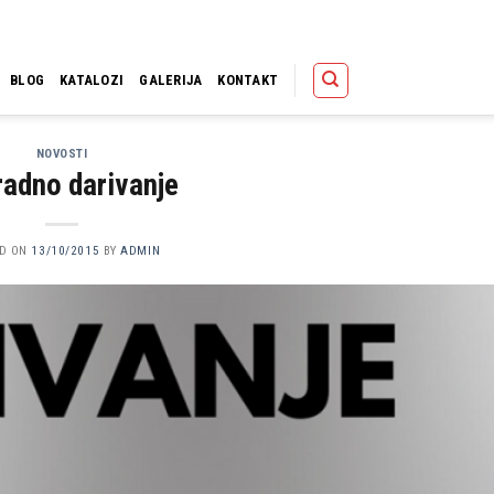
Polica
Korpa
Kupov
BLOG
KATALOZI
GALERIJA
KONTAKT
NOVOSTI
adno darivanje
ED ON
13/10/2015
BY
ADMIN