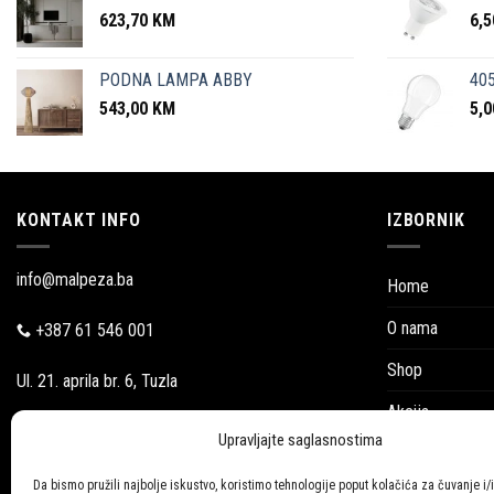
623,70
KM
6,
PODNA LAMPA ABBY
405
543,00
KM
5,
KONTAKT INFO
IZBORNIK
info@malpeza.ba
Home
O nama
+387 61 546 001
Shop
Ul. 21. aprila br. 6, Tuzla
Akcija
Pon-Pet: 09:00-18:00
Upravljajte saglasnostima
Blog
Subotom:
Da bismo pružili najbolje iskustvo, koristimo tehnologije poput kolačića za čuvanje i/i