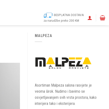
ina
Narudžbe
Politika kolačića (EU)
Odricanje od odgovornosti
BESPLATNA DOSTAVA
za narudžbe preko 200 KM
MALPEZA
Asortiman Malpeza salona rasvjete je
veoma širok. Nudimo i bavimo se
osvjetljavanjem svih vrsta prostora, kako
interijera tako i eksterijera.