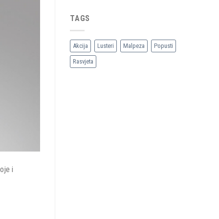
TAGS
Akcija
Lusteri
Malpeza
Popusti
Rasvjeta
oje i