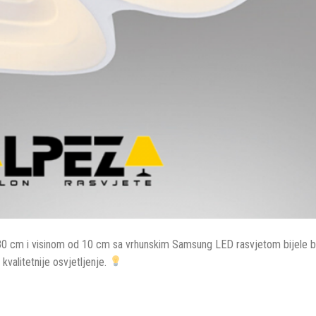
 80 cm i visinom od 10 cm sa vrhunskim Samsung LED rasvjetom bijele b
kvalitetnije osvjetljenje.