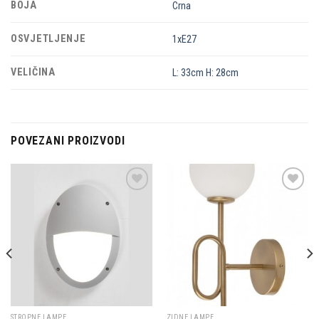
BOJA
Crna
OSVJETLJENJE
1xE27
VELIČINA
L: 33cm H: 28cm
POVEZANI PROIZVODI
Dodaj u
Dodaj u
omiljene
omiljene
STROPNE LAMPE
ZIDNE LAMPE