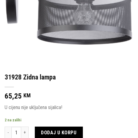
31928 Zidna lampa
65,25
KM
U cijenu nije uključena sijalica!
2 na zalihi
Količina
DODAJ U KORPU