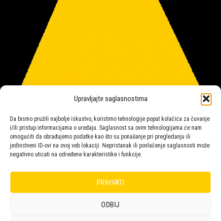
Upravljajte saglasnostima
Da bismo pružili najbolje iskustvo, koristimo tehnologije poput kolačića za čuvanje
i/ili pristup informacijama o uređaju. Saglasnost sa ovim tehnologijama će nam
omogućiti da obrađujemo podatke kao što su ponašanje pri pregledanju ili
jedinstveni ID-ovi na ovoj veb lokaciji. Nepristanak ili povlačenje saglasnosti može
negativno uticati na određene karakteristike i funkcije.
Salon rasvete Malpeza
PRIHVATI
ODBIJ
Design with ♥ by
Laufer