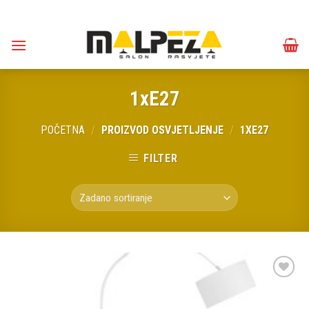
Skip
to
content
1xE27
POČETNA
/
PROIZVOD OSVJETLJENJE
/
1XE27
FILTER