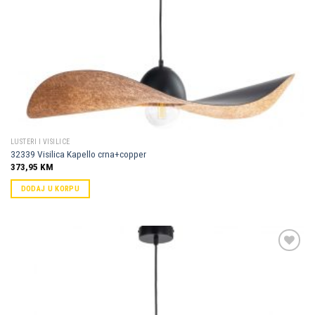
LUSTERI I VISILICE
32339 Visilica Kapello crna+copper
373,95
KM
DODAJ U KORPU
Dodaj u
omiljene