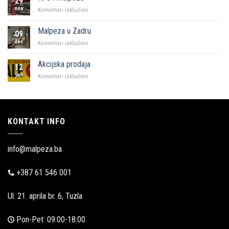
29
Sarajevo
nov
za
Komentari isključeni
KFC
i
Malpeza u Zadru
09
Malpeza
dec
za
Komentari isključeni
Malpeza
u
Akcijska prodaja
12
Zadru
jan
za
Komentari isključeni
Akcijska
prodaja
KONTAKT INFO
info@malpeza.ba
+387 61 546 001
Ul. 21. aprila br. 6, Tuzla
Pon-Pet: 09:00-18:00