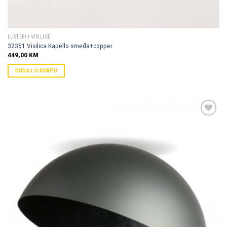
LUSTERI I VISILICE
32351 Visilica Kapello smeđa+copper
449,00
KM
DODAJ U KORPU
Dodaj u
omiljene