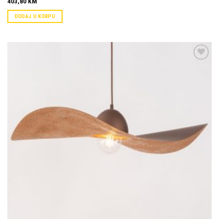
403,80
KM
DODAJ U KORPU
Dodaj u
omiljene