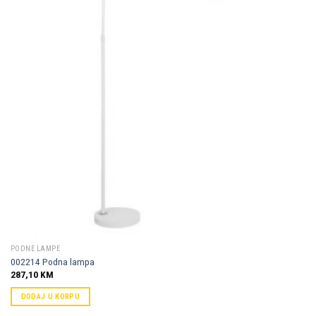
Dodaj u
omiljene
PODNE LAMPE
002214 Podna lampa
287,10
KM
DODAJ U KORPU