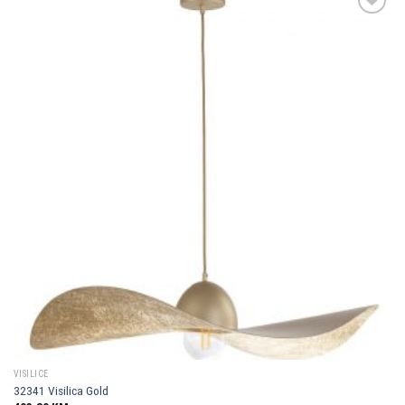
Dodaj u
omiljene
VISILICE
32341 Visilica Gold