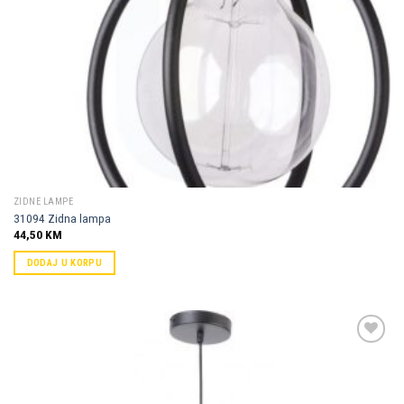
ZIDNE LAMPE
31094 Zidna lampa
44,50
KM
DODAJ U KORPU
Dodaj u
omiljene