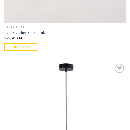
LUSTERI I VISILICE
32336 Visilica Kapello silver
373,95
KM
DODAJ U KORPU
Dodaj u
omiljene