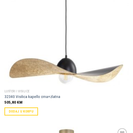
LUSTERI I VISILICE
32340 Visilica kapello crna+zlatna
505,80
KM
DODAJ U KORPU