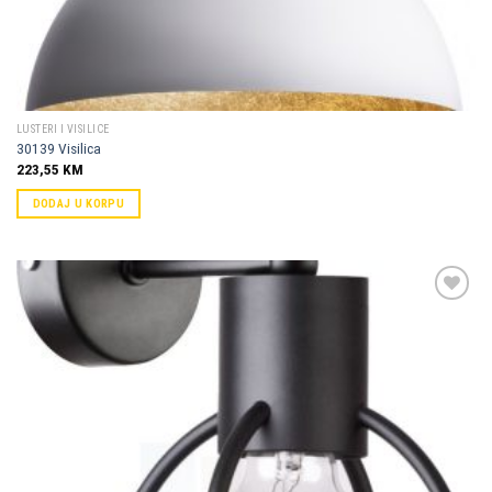
LUSTERI I VISILICE
30139 Visilica
223,55
KM
DODAJ U KORPU
Dodaj u
omiljene