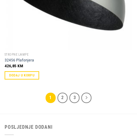
STROPNE LAMPE
32456 Plafonjera
426,85
KM
DODAJ U KORPU
1
2
3
POSLJEDNJE DODANI