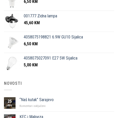
6,50
KM
001777 Zidna lampa
45,60
KM
4058075198821 6.9W GU10 Sijalica
6,50
KM
4058075027091 E27 5W Sijalica
5,00
KM
NOVOSTI
“Naš kutak” Sarajevo
25
dec
za
Komentari isključeni
“Naš
kutak”
KFC i Malpeza