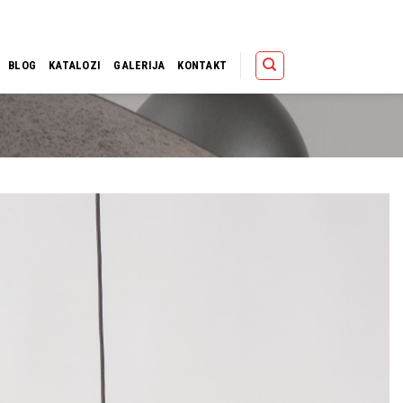
Polica
Korpa
Kupov
BLOG
KATALOZI
GALERIJA
KONTAKT
Dodaj u
omiljene