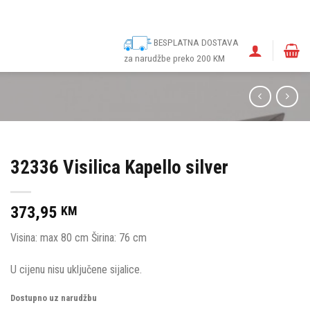
ina
Narudžbe
Politika kolačića (EU)
Odricanje od odgovornosti
BESPLATNA DOSTAVA
za narudžbe preko 200 KM
32336 Visilica Kapello silver
373,95
KM
Visina: max 80 cm Širina: 76 cm
U cijenu nisu uključene sijalice.
Dostupno uz narudžbu