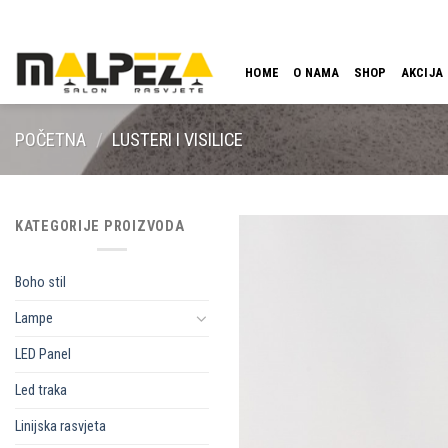
Skip
LOKACIJA
EMAIL
09:00 - 18:00
061 546 001
to
content
HOME
O NAMA
SHOP
AKCIJA
POČETNA
/
LUSTERI I VISILICE
KATEGORIJE PROIZVODA
Boho stil
Lampe
LED Panel
Led traka
Linijska rasvjeta