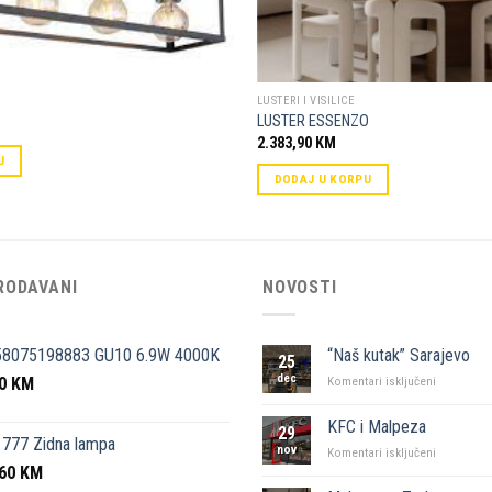
LUSTERI I VISILICE
LUSTER ESSENZO
2.383,90
KM
U
DODAJ U KORPU
RODAVANI
NOVOSTI
58075198883 GU10 6.9W 4000K
“Naš kutak” Sarajevo
25
dec
50
KM
za
Komentari isključeni
“Naš
kutak”
KFC i Malpeza
29
Sarajevo
777 Zidna lampa
nov
za
Komentari isključeni
,60
KM
KFC
i