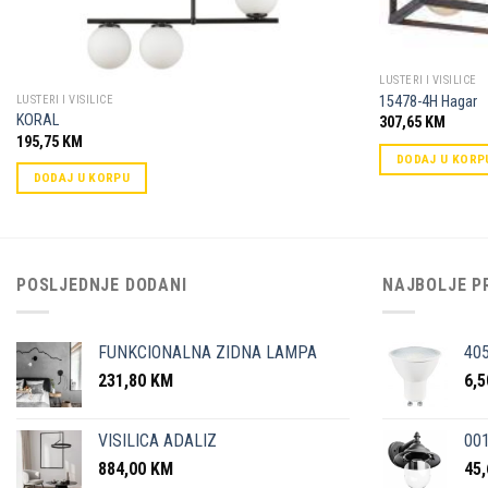
LUSTERI I VISILICE
15478-4H Hagar
LUSTERI I VISILICE
KORAL
307,65
KM
195,75
KM
DODAJ U KORP
DODAJ U KORPU
POSLJEDNJE DODANI
NAJBOLJE P
FUNKCIONALNA ZIDNA LAMPA
40
231,80
KM
6,
VISILICA ADALIZ
001
884,00
KM
45