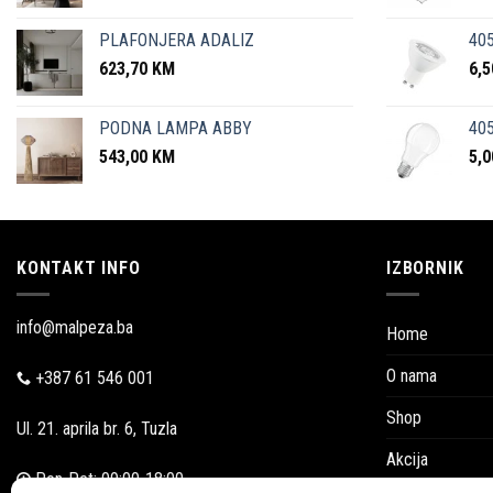
PLAFONJERA ADALIZ
405
623,70
KM
6,
PODNA LAMPA ABBY
405
543,00
KM
5,
KONTAKT INFO
IZBORNIK
info@malpeza.ba
Home
O nama
+387 61 546 001
Shop
Ul. 21. aprila br. 6, Tuzla
Akcija
Pon-Pet: 09:00-18:00