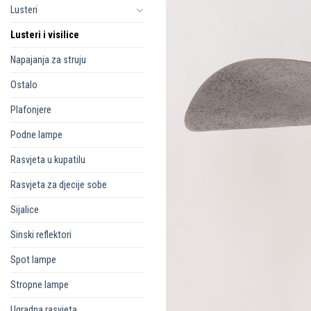
Lusteri
Lusteri i visilice
Napajanja za struju
Ostalo
Plafonjere
Podne lampe
Rasvjeta u kupatilu
Rasvjeta za djecije sobe
Sijalice
Sinski reflektori
Spot lampe
Stropne lampe
Ugradna rasvjeta