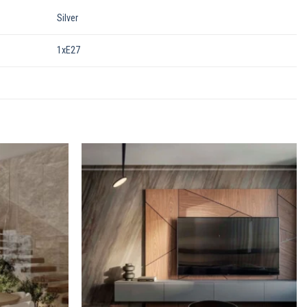
Silver
1xE27
Dodaj u
Dodaj u
omiljene
omiljene