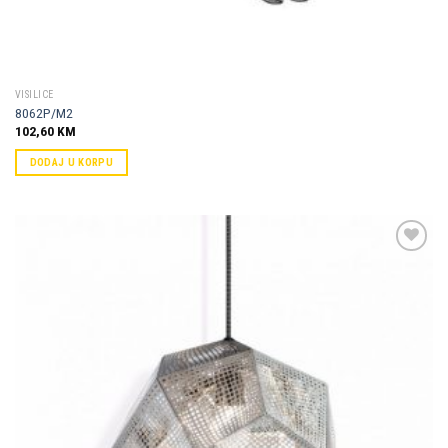
VISILICE
8062P/M2
102,60
KM
DODAJ U KORPU
Dodaj u
omiljene