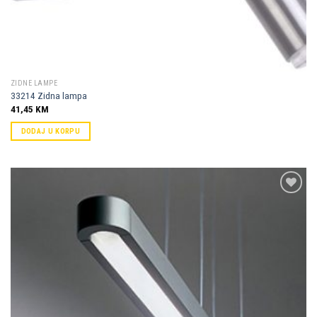
ZIDNE LAMPE
33214 Zidna lampa
41,45
KM
DODAJ U KORPU
Dodaj u
omiljene