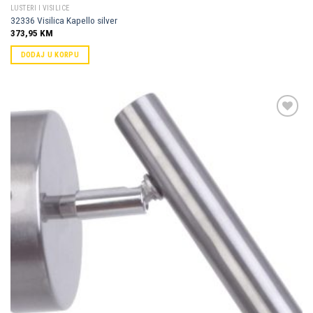
LUSTERI I VISILICE
32336 Visilica Kapello silver
373,95
KM
DODAJ U KORPU
Dodaj u
omiljene