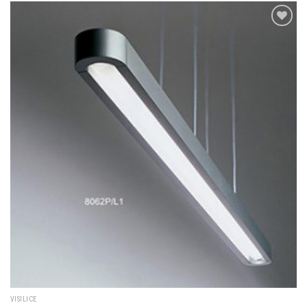
Dodaj u
omiljene
VISILICE