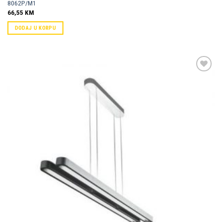
8062P/M1
66,55
KM
DODAJ U KORPU
Dodaj u
omiljene