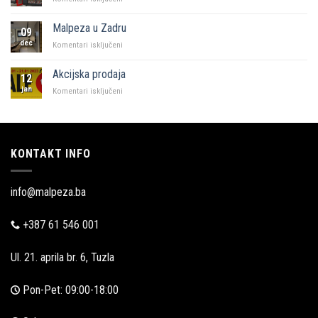
KFC
i
Malpeza u Zadru
09
Malpeza
dec
za
Komentari isključeni
Malpeza
u
Akcijska prodaja
12
Zadru
jan
za
Komentari isključeni
Akcijska
prodaja
KONTAKT INFO
info@malpeza.ba
+387 61 546 001
Ul. 21. aprila br. 6, Tuzla
Pon-Pet: 09:00-18:00