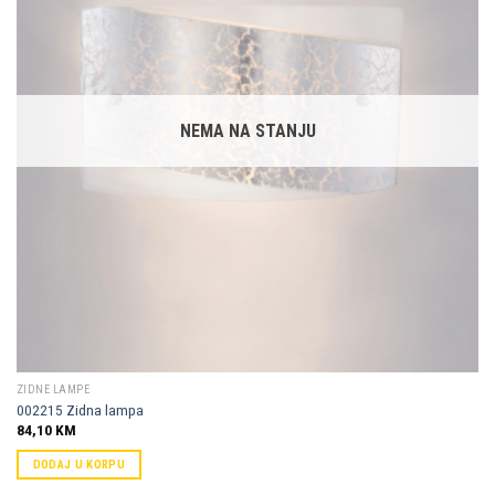
Dodaj u
omiljene
NEMA NA STANJU
ZIDNE LAMPE
002215 Zidna lampa
84,10
KM
DODAJ U KORPU