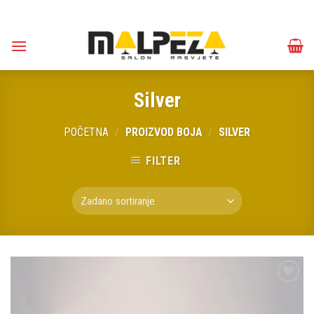
Skip
to
content
Silver
POČETNA
/
PROIZVOD BOJA
/
SILVER
FILTER