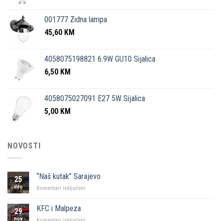
001777 Zidna lampa
45,60
KM
4058075198821 6.9W GU10 Sijalica
6,50
KM
4058075027091 E27 5W Sijalica
5,00
KM
NOVOSTI
“Naš kutak” Sarajevo
25
dec
za
Komentari isključeni
“Naš
kutak”
KFC i Malpeza
29
Sarajevo
nov
za
Komentari isključeni