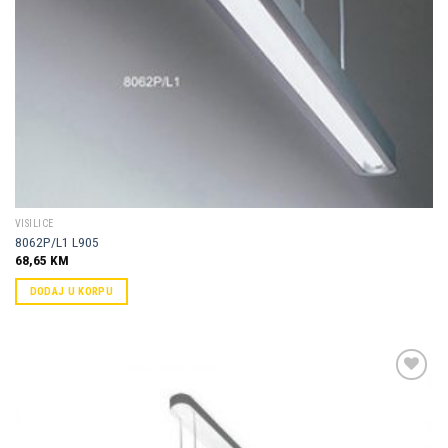
VISILICE
8062P/L1 L905
68,65
KM
DODAJ U KORPU
Dodaj u
omiljene