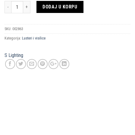
Količina
DODAJ U KORPU
SKU:
002863
Kategorija:
Lusteri i visilice
S Lighting