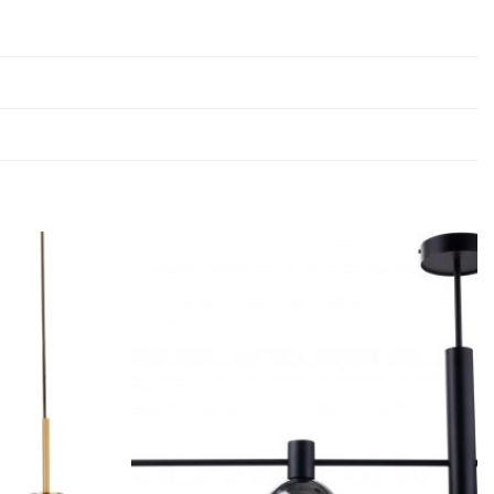
Dodaj u
Dodaj u
omiljene
omiljene