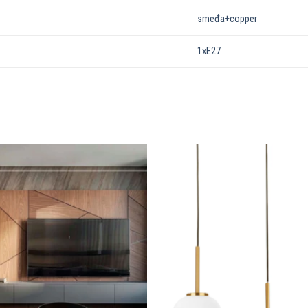
smeđa+copper
1xE27
Dodaj u
omiljene