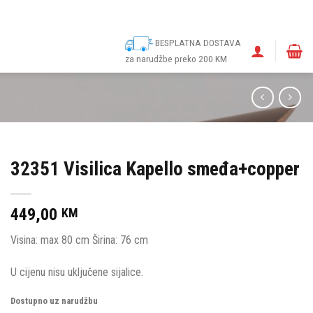
ina
Narudžbe
Politika kolačića (EU)
Odricanje od odgovornosti
BESPLATNA DOSTAVA
za narudžbe preko 200 KM
32351 Visilica Kapello smeđa+copper
449,00
KM
Visina: max 80 cm Širina: 76 cm
U cijenu nisu uključene sijalice.
Dostupno uz narudžbu