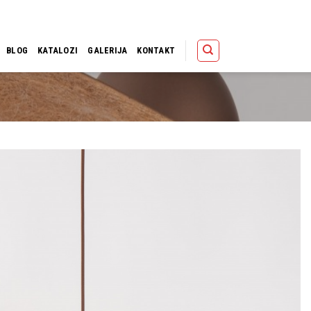
Polica
Korpa
Kupov
BLOG
KATALOZI
GALERIJA
KONTAKT
Dodaj u
omiljene