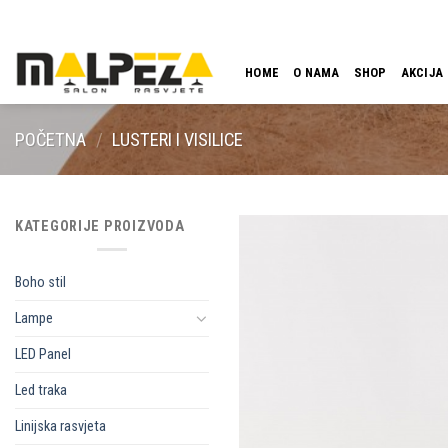
Skip
LOKACIJA
EMAIL
09:00 - 18:00
061 546 001
to
content
HOME
O NAMA
SHOP
AKCIJA
POČETNA
/
LUSTERI I VISILICE
KATEGORIJE PROIZVODA
Boho stil
Lampe
LED Panel
Led traka
Linijska rasvjeta