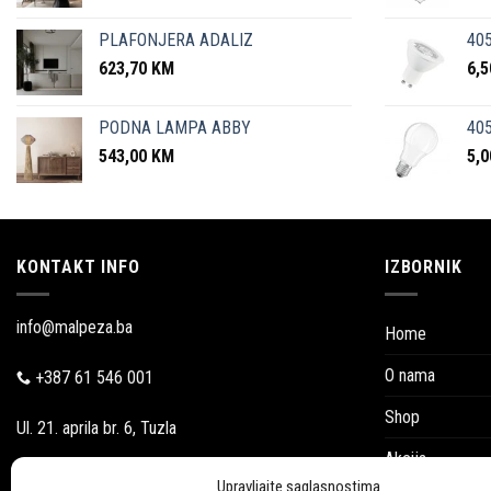
PLAFONJERA ADALIZ
405
623,70
KM
6,
PODNA LAMPA ABBY
405
543,00
KM
5,
KONTAKT INFO
IZBORNIK
info@malpeza.ba
Home
O nama
+387 61 546 001
Shop
Ul. 21. aprila br. 6, Tuzla
Akcija
Pon-Pet: 09:00-18:00
Upravljajte saglasnostima