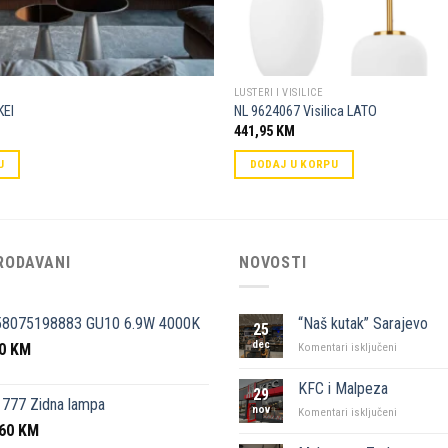
LUSTERI I VISILICE
KEI
NL 9624067 Visilica LATO
441,95
KM
U
DODAJ U KORPU
RODAVANI
NOVOSTI
58075198883 GU10 6.9W 4000K
“Naš kutak” Sarajevo
25
dec
50
KM
za
Komentari isključeni
“Naš
kutak”
KFC i Malpeza
29
Sarajevo
777 Zidna lampa
nov
za
Komentari isključeni
,60
KM
KFC
i