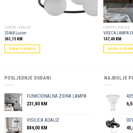
LUSTERI I VISILICE
LUSTERI I VISILICE
33468 Luster
VISECA LAMPA E
361,15
KM
167,40
KM
DODAJ U KORPU
DODAJ U KORP
POSLJEDNJE DODANI
NAJBOLJE P
FUNKCIONALNA ZIDNA LAMPA
40
231,80
KM
6,
VISILICA ADALIZ
001
884,00
KM
45