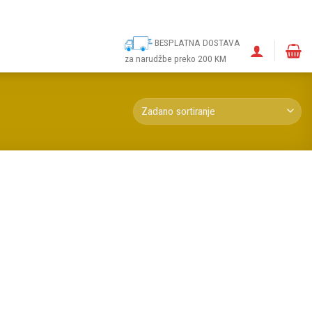
ina
Narudžbe
Politika kolačića (EU)
Odricanje od odgovornosti
BESPLATNA DOSTAVA
za narudžbe preko 200 KM