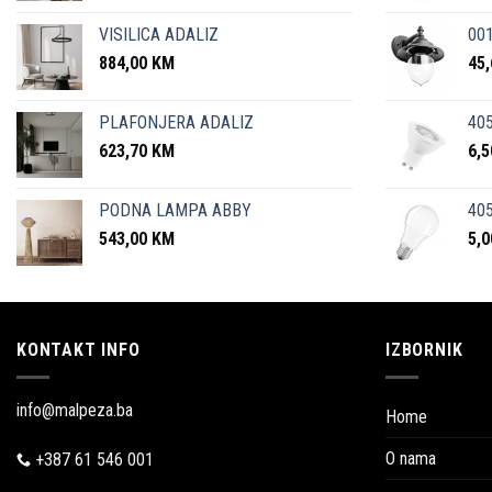
VISILICA ADALIZ
001
884,00
KM
45
PLAFONJERA ADALIZ
405
623,70
KM
6,
PODNA LAMPA ABBY
405
543,00
KM
5,
KONTAKT INFO
IZBORNIK
info@malpeza.ba
Home
O nama
+387 61 546 001