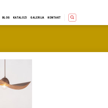
Polica
Korpa
Kupov
BLOG
KATALOZI
GALERIJA
KONTAKT
Dodaj u
omiljene