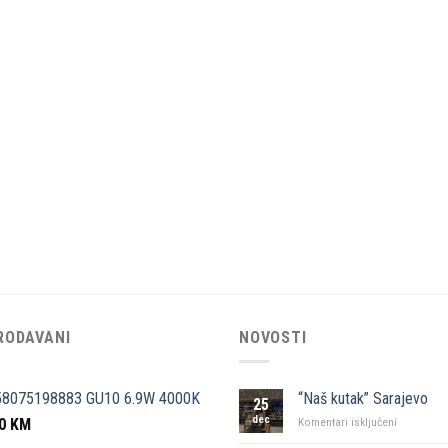
RODAVANI
NOVOSTI
58075198883 GU10 6.9W 4000K
“Naš kutak” Sarajevo
25
dec
50
KM
za
Komentari isključeni
“Naš