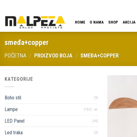
Skip
LOKACIJA
EMAIL
09:00 - 18:00
061 546 001
to
content
HOME
O NAMA
SHOP
AKCIJA
smeđa+copper
POČETNA
/
PROIZVOD BOJA
/
SMEĐA+COPPER
KATEGORIJE
Boho stil
(9)
Lampe
(162)
LED Panel
(24)
Led traka
(3)