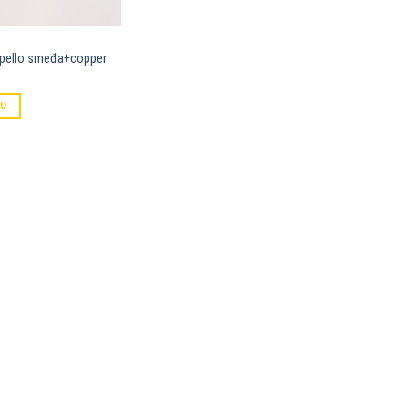
Kapello smeđa+copper
PU