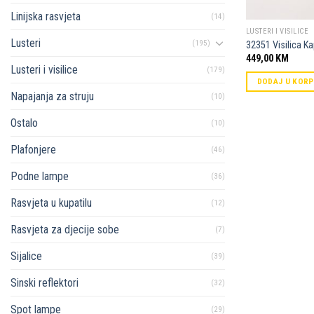
Linijska rasvjeta
(14)
LUSTERI I VISILICE
Lusteri
(195)
32351 Visilica 
449,00
KM
Lusteri i visilice
(179)
DODAJ U KOR
Napajanja za struju
(10)
Ostalo
(10)
Plafonjere
(46)
Podne lampe
(36)
Rasvjeta u kupatilu
(12)
Rasvjeta za djecije sobe
(7)
Sijalice
(39)
Sinski reflektori
(32)
Spot lampe
(29)