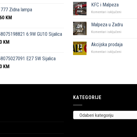
kutak”
KFC i Malpeza
29
Sarajevo
777 Zidna lampa
nov
za
Komentari isključeni
,60
KM
KFC
i
Malpeza u Zadru
09
Malpeza
dec
za
Komentari isključeni
8075198821 6.9W GU10 Sijalica
Malpeza
50
KM
u
Akcijska prodaja
12
Zadru
jan
za
Komentari isključeni
Akcijska
8075027091 E27 5W Sijalica
prodaja
00
KM
KATEGORIJE
Odaberi kategoriju