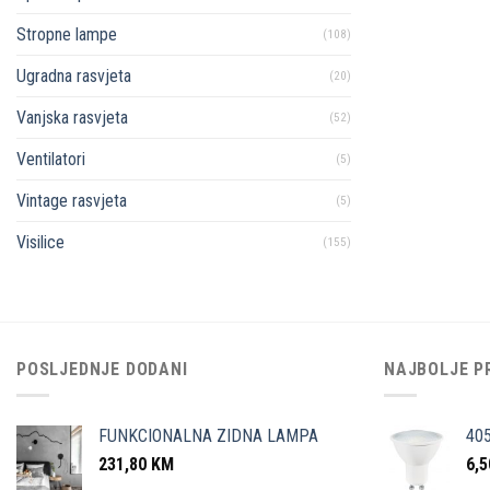
Stropne lampe
(108)
Ugradna rasvjeta
(20)
Vanjska rasvjeta
(52)
Ventilatori
(5)
Vintage rasvjeta
(5)
Visilice
(155)
POSLJEDNJE DODANI
NAJBOLJE P
FUNKCIONALNA ZIDNA LAMPA
40
231,80
KM
6,