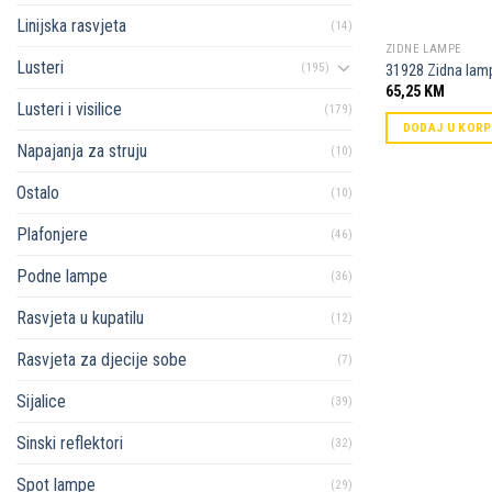
Linijska rasvjeta
(14)
ZIDNE LAMPE
Lusteri
(195)
31928 Zidna lam
65,25
KM
Lusteri i visilice
(179)
DODAJ U KOR
Napajanja za struju
(10)
Ostalo
(10)
Plafonjere
(46)
Podne lampe
(36)
Rasvjeta u kupatilu
(12)
Rasvjeta za djecije sobe
(7)
Sijalice
(39)
Sinski reflektori
(32)
Spot lampe
(29)