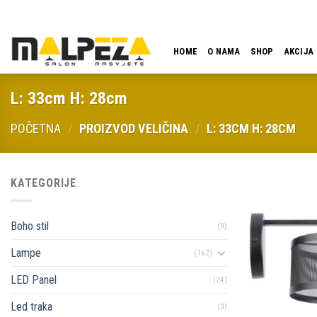
Skip
LOKACIJA
EMAIL
09:00 - 18:00
061 546 001
to
content
HOME
O NAMA
SHOP
AKCIJA
L: 33cm H: 28cm
POČETNA
/
PROIZVOD VELIČINA
/
L: 33CM H: 28CM
KATEGORIJE
Boho stil
(9)
Lampe
(162)
LED Panel
(24)
Led traka
(3)