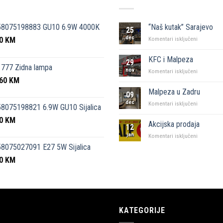
58075198883 GU10 6.9W 4000K
“Naš kutak” Sarajevo
25
dec
50
KM
za
Komentari isključeni
“Naš
kutak”
KFC i Malpeza
29
Sarajevo
777 Zidna lampa
nov
za
Komentari isključeni
,60
KM
KFC
i
Malpeza u Zadru
09
Malpeza
dec
za
Komentari isključeni
8075198821 6.9W GU10 Sijalica
Malpeza
50
KM
u
Akcijska prodaja
12
Zadru
jan
za
Komentari isključeni
Akcijska
8075027091 E27 5W Sijalica
prodaja
00
KM
KATEGORIJE