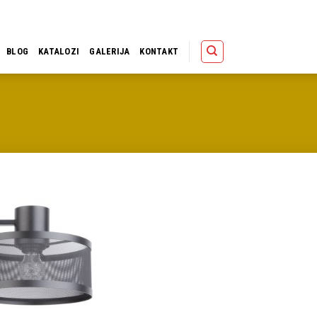
Polica
Korpa
Kupov
BLOG
KATALOZI
GALERIJA
KONTAKT
Dodaj u
omiljene