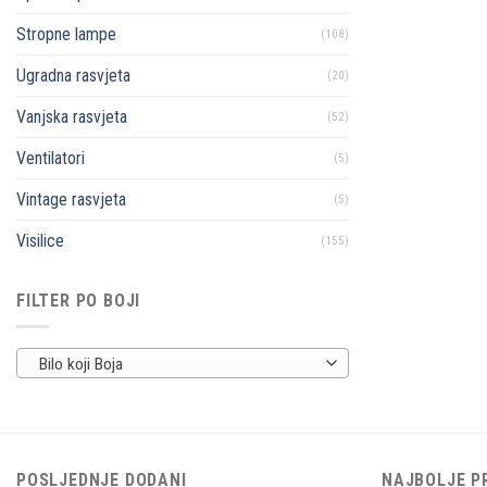
Stropne lampe
(108)
Ugradna rasvjeta
(20)
Vanjska rasvjeta
(52)
Ventilatori
(5)
Vintage rasvjeta
(5)
Visilice
(155)
FILTER PO BOJI
Bilo koji Boja
POSLJEDNJE DODANI
NAJBOLJE P