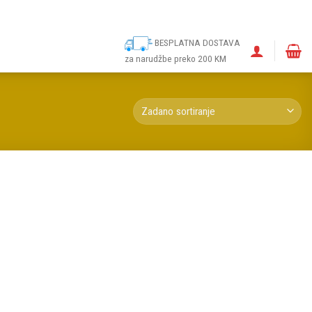
ina
Narudžbe
Politika kolačića (EU)
Odricanje od odgovornosti
BESPLATNA DOSTAVA
za narudžbe preko 200 KM