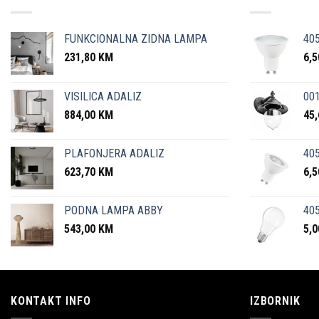
FUNKCIONALNA ZIDNA LAMPA
40
231,80
KM
6,
VISILICA ADALIZ
001
884,00
KM
45
PLAFONJERA ADALIZ
405
623,70
KM
6,
PODNA LAMPA ABBY
405
543,00
KM
5,
KONTAKT INFO
IZBORNIK