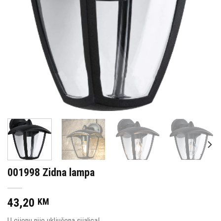
001998 Zidna lampa
43,20
KM
U cijenu nije uključena sijalica!