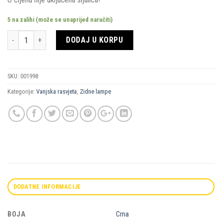
5 na zalihi (može se unaprijed naručiti)
Količina
DODAJ U KORPU
SKU:
001998
Kategorije:
Vanjska rasvjeta
,
Zidne lampe
DODATNE INFORMACIJE
BOJA
Crna