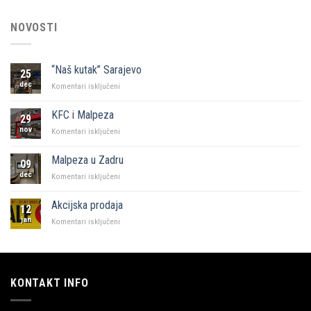
NOVOSTI
“Naš kutak” Sarajevo
25
dec
za
Komentari isključeni
“Naš
kutak”
KFC i Malpeza
29
Sarajevo
nov
za
Komentari isključeni
KFC
i
Malpeza u Zadru
09
Malpeza
dec
za
Komentari isključeni
Malpeza
u
Akcijska prodaja
12
Zadru
jan
za
Komentari isključeni
Akcijska
prodaja
KONTAKT INFO