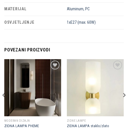
MATERIJAL
Aluminum, PC
OSVJETLJENJE
1xE27 (max. 60W)
POVEZANI PROIZVODI
Dodaj u
Dodaj u
omiljene
omiljene
MODERAN DIZAJN
ZIDNE LAMPE
ZIDNA LAMPA PHEME
ZIDNA LAMPA staklo/zlato