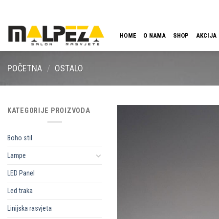
Skip
LOKACIJA
EMAIL
09:00 - 18:00
061 546 001
to
content
HOME
O NAMA
SHOP
AKCIJA
POČETNA
/
OSTALO
KATEGORIJE PROIZVODA
Boho stil
Lampe
LED Panel
Led traka
Linijska rasvjeta