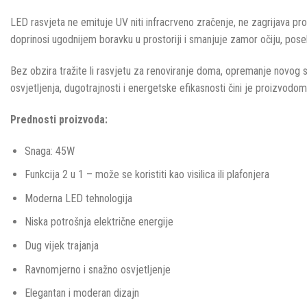
LED rasvjeta ne emituje UV niti infracrveno zračenje, ne zagrijava pros
doprinosi ugodnijem boravku u prostoriji i smanjuje zamor očiju, pos
Bez obzira tražite li rasvjetu za renoviranje doma, opremanje novog s
osvjetljenja, dugotrajnosti i energetske efikasnosti čini je proizvodo
Prednosti proizvoda:
Snaga: 45W
Funkcija 2 u 1 – može se koristiti kao visilica ili plafonjera
Moderna LED tehnologija
Niska potrošnja električne energije
Dug vijek trajanja
Ravnomjerno i snažno osvjetljenje
Elegantan i moderan dizajn