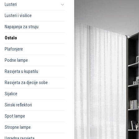
Lusteri
Lusteri i visilice
Napajanja za struju
Ostalo
Plafonjere
Podne lampe
Rasvjeta u kupatilu
Rasvjeta za djecije sobe
Sijalice
Sinski reflektori
Spot lampe
Stropne lampe
Ugradna rasvjeta