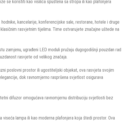
že se koristiti kao visilica spuštena sa stropa ili kao plafonjera
dnike, kancelarije, konferencijske sale, restorane, hotele i druge
 klasičnim rasvjetnim tijelima. Time ostvarujete značajne uštede na
 čestu zamjenu, ugrađeni LED moduli pružaju dugogodišnji pouzdan rad
ouzdanost rasvjete od velikog značaja.
ni poslovni prostor ili ugostiteljski objekat, ova rasvjeta svojim
 elegancije, dok ravnomjerno raspršena svjetlost osigurava
litetni difuzor omogućava ravnomjernu distribuciju svjetlosti bez
a viseća lampa ili kao moderna plafonjera koja štedi prostor. Ova