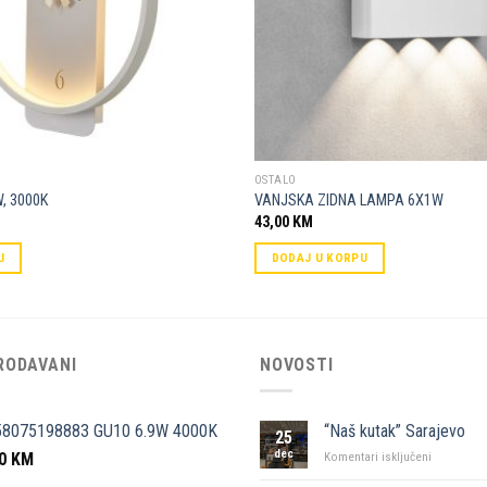
OSTALO
W, 3000K
VANJSKA ZIDNA LAMPA 6X1W
43,00
KM
U
DODAJ U KORPU
RODAVANI
NOVOSTI
58075198883 GU10 6.9W 4000K
“Naš kutak” Sarajevo
25
dec
50
KM
za
Komentari isključeni
“Naš