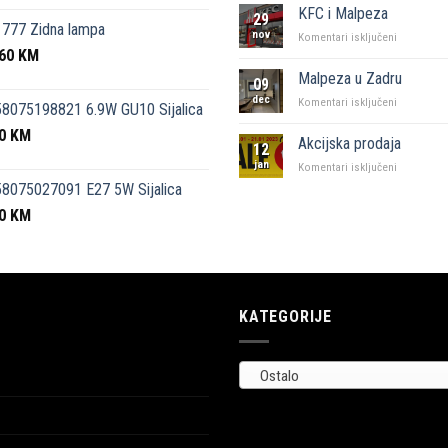
kutak”
KFC i Malpeza
29
Sarajevo
777 Zidna lampa
nov
za
Komentari isključeni
,60
KM
KFC
i
Malpeza u Zadru
09
Malpeza
dec
za
Komentari isključeni
8075198821 6.9W GU10 Sijalica
Malpeza
50
KM
u
Akcijska prodaja
12
Zadru
jan
za
Komentari isključeni
Akcijska
8075027091 E27 5W Sijalica
prodaja
00
KM
KATEGORIJE
Ostalo