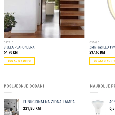
OSTALO
OSTALO
BIJELA PLAFONJERA
Zidni sad LED 19
54,70
KM
237,60
KM
DODAJ U KORPU
DODAJ U KORP
POSLJEDNJE DODANI
NAJBOLJE P
FUNKCIONALNA ZIDNA LAMPA
40
231,80
KM
6,