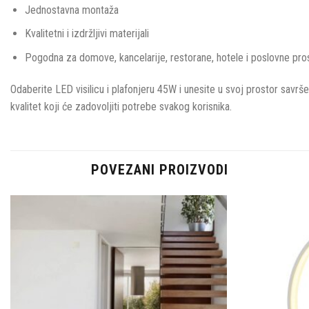
Jednostavna montaža
Kvalitetni i izdržljivi materijali
Pogodna za domove, kancelarije, restorane, hotele i poslovne pro
Odaberite LED visilicu i plafonjeru 45W i unesite u svoj prostor savrš
kvalitet koji će zadovoljiti potrebe svakog korisnika.
POVEZANI PROIZVODI
Dodaj u
omiljene