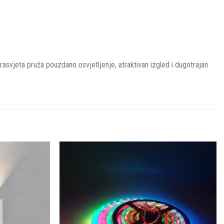
rasvjeta pruža pouzdano osvjetljenje, atraktivan izgled i dugotrajan
Dodaj u
Dodaj u
omiljene
omiljene