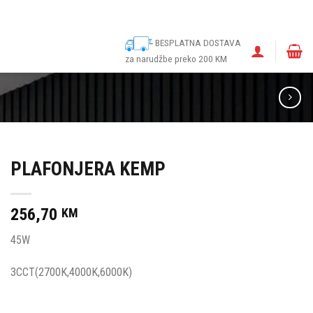
ina
Narudžbe
Politika kolačića (EU)
Odricanje od odgovornosti
BESPLATNA DOSTAVA
za narudžbe preko 200 KM
PLAFONJERA KEMP
256,70
KM
45W
3CCT(2700K,4000K,6000K)