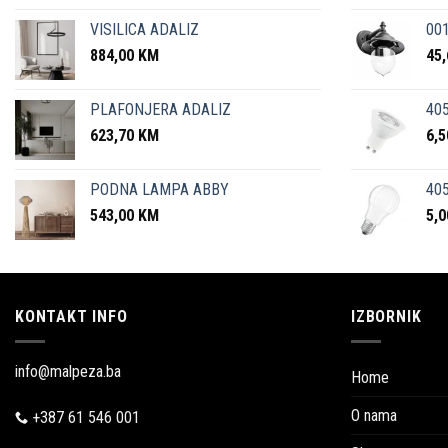
VISILICA ADALIZ
001
884,00
KM
45
PLAFONJERA ADALIZ
405
623,70
KM
6,
PODNA LAMPA ABBY
405
543,00
KM
5,
KONTAKT INFO
IZBORNIK
info@malpeza.ba
Home
O nama
+387 61 546 001