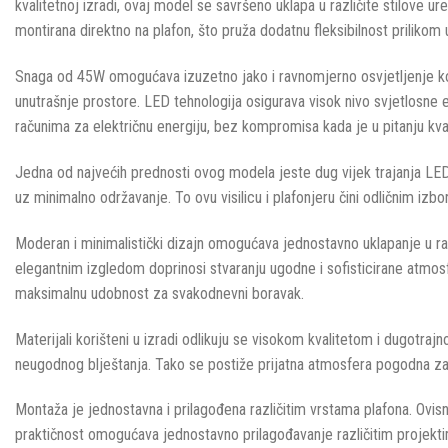
kvalitetnoj izradi, ovaj model se savršeno uklapa u različite stilove ure
montirana direktno na plafon, što pruža dodatnu fleksibilnost prilikom
Snaga od 45W omogućava izuzetno jako i ravnomjerno osvjetljenje koje
unutrašnje prostore. LED tehnologija osigurava visok nivo svjetlosne 
računima za električnu energiju, bez kompromisa kada je u pitanju kval
Jedna od najvećih prednosti ovog modela jeste dug vijek trajanja LED 
uz minimalno održavanje. To ovu visilicu i plafonjeru čini odličnim iz
Moderan i minimalistički dizajn omogućava jednostavno uklapanje u razli
elegantnim izgledom doprinosi stvaranju ugodne i sofisticirane atmosf
maksimalnu udobnost za svakodnevni boravak.
Materijali korišteni u izradi odlikuju se visokom kvalitetom i dugotra
neugodnog blještanja. Tako se postiže prijatna atmosfera pogodna za 
Montaža je jednostavna i prilagođena različitim vrstama plafona. Ovis
praktičnost omogućava jednostavno prilagođavanje različitim projekt