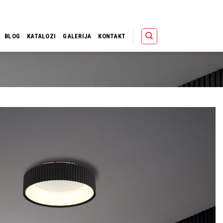
Polica
Korpa
Kupov
BLOG
KATALOZI
GALERIJA
KONTAKT
Dodaj u
omiljene