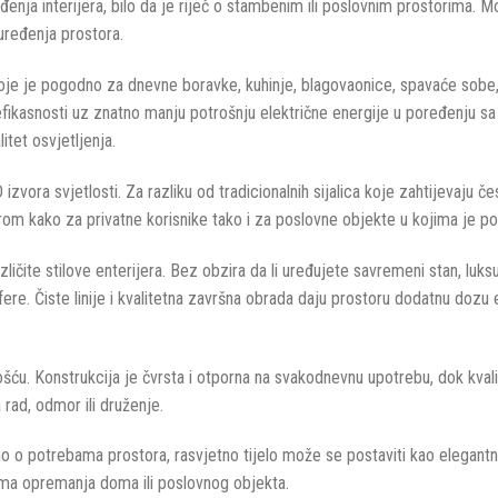
đenja interijera, bilo da je riječ o stambenim ili poslovnim prostorima. Mo
 uređenja prostora.
 je pogodno za dnevne boravke, kuhinje, blagovaonice, spavaće sobe, ho
efikasnosti uz znatno manju potrošnju električne energije u poređenju sa
itet osvjetljenja.
izvora svjetlosti. Za razliku od tradicionalnih sijalica koje zahtijevaju
borom kako za privatne korisnike tako i za poslovne objekte u kojima je p
čite stilove enterijera. Bez obzira da li uređujete savremeni stan, luksuz
ere. Čiste linije i kvalitetna završna obrada daju prostoru dodatnu dozu
jnošću. Konstrukcija je čvrsta i otporna na svakodnevnu upotrebu, dok kva
rad, odmor ili druženje.
no o potrebama prostora, rasvjetno tijelo može se postaviti kao elegantn
ima opremanja doma ili poslovnog objekta.