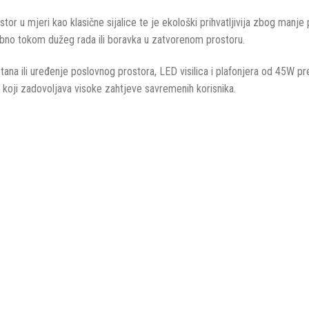
tor u mjeri kao klasične sijalice te je ekološki prihvatljivija zbog manje
ebno tokom dužeg rada ili boravka u zatvorenom prostoru.
tana ili uređenje poslovnog prostora, LED visilica i plafonjera od 45W p
m koji zadovoljava visoke zahtjeve savremenih korisnika.