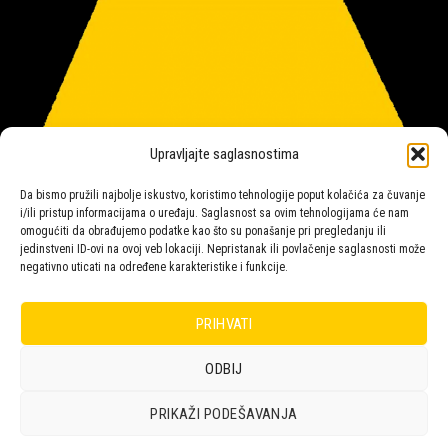
Upravljajte saglasnostima
Da bismo pružili najbolje iskustvo, koristimo tehnologije poput kolačića za čuvanje
i/ili pristup informacijama o uređaju. Saglasnost sa ovim tehnologijama će nam
omogućiti da obrađujemo podatke kao što su ponašanje pri pregledanju ili
jedinstveni ID-ovi na ovoj veb lokaciji. Nepristanak ili povlačenje saglasnosti može
negativno uticati na određene karakteristike i funkcije.
Salon rasvete Malpeza
PRIHVATI
ODBIJ
Design with ♥ by
Laufer
PRIKAŽI PODEŠAVANJA
POLICA
KORPA
KUPOVINA
NARUDŽBE
POLITIKA KOLAČIĆA (EU)
ODRICANJE OD ODGOVORNOSTI