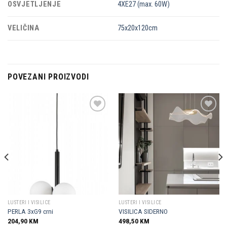
OSVJETLJENJE
4XE27 (max. 60W)
VELIČINA
75x20x120cm
POVEZANI PROIZVODI
Dodaj u
Dodaj u
omiljene
omiljene
LUSTERI I VISILICE
LUSTERI I VISILICE
PERLA 3xG9 crni
VISILICA SIDERNO
204,90
KM
498,50
KM