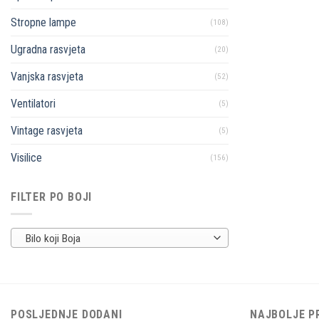
Stropne lampe
(108)
Ugradna rasvjeta
(20)
Vanjska rasvjeta
(52)
Ventilatori
(5)
Vintage rasvjeta
(5)
Visilice
(156)
FILTER PO BOJI
Bilo koji Boja
POSLJEDNJE DODANI
NAJBOLJE P