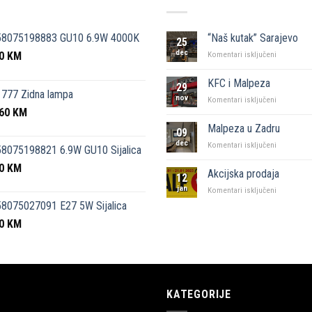
58075198883 GU10 6.9W 4000K
“Naš kutak” Sarajevo
25
dec
50
KM
za
Komentari isključeni
“Naš
kutak”
KFC i Malpeza
29
Sarajevo
777 Zidna lampa
nov
za
Komentari isključeni
,60
KM
KFC
i
Malpeza u Zadru
09
Malpeza
dec
za
Komentari isključeni
8075198821 6.9W GU10 Sijalica
Malpeza
50
KM
u
Akcijska prodaja
12
Zadru
jan
za
Komentari isključeni
Akcijska
8075027091 E27 5W Sijalica
prodaja
00
KM
KATEGORIJE