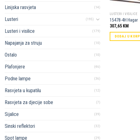
Linijska rasvjeta
(14)
LUSTERI I VISILICE
Lusteri
(195)
15478-4H Hagar
307,65
KM
Lusteri i visilice
(179)
DODAJ U KOR
Napajanja za struju
(10)
Ostalo
(10)
Plafonjere
(46)
Podne lampe
(36)
Rasvjeta u kupatilu
(12)
Rasvjeta za djecije sobe
(7)
Sijalice
(39)
Sinski reflektori
(32)
Spot lampe
(29)