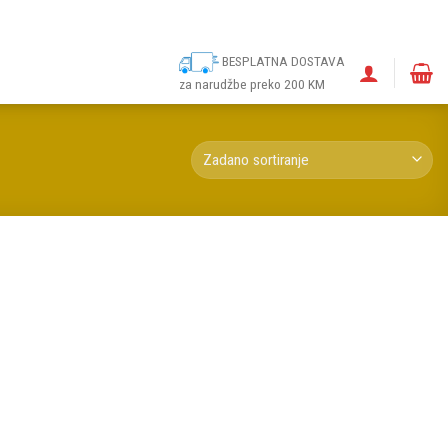
ina
Narudžbe
Politika kolačića (EU)
Odricanje od odgovornosti
BESPLATNA DOSTAVA
za narudžbe preko 200 KM