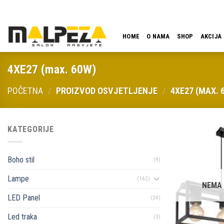
Skip
LOKACIJA
EMAIL
09:00 - 18:00
061 546 001
to
content
HOME
O NAMA
SHOP
AKCIJA
4XE27 (max. 60W)
POČETNA
/
PROIZVOD OSVJETLJENJE
/
4XE27 (MAX. 
KATEGORIJE
Boho stil
(9)
Lampe
(162)
NEMA
LED Panel
(24)
Led traka
(3)