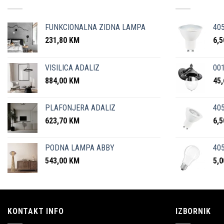
FUNKCIONALNA ZIDNA LAMPA
40
231,80
KM
6,
VISILICA ADALIZ
001
884,00
KM
45
PLAFONJERA ADALIZ
405
623,70
KM
6,
PODNA LAMPA ABBY
405
543,00
KM
5,
KONTAKT INFO
IZBORNIK