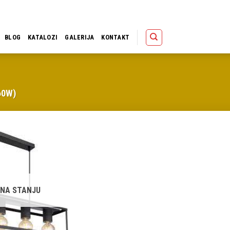
Polica
Korpa
Kupov
BLOG
KATALOZI
GALERIJA
KONTAKT
60W)
Dodaj u
omiljene
 NA STANJU