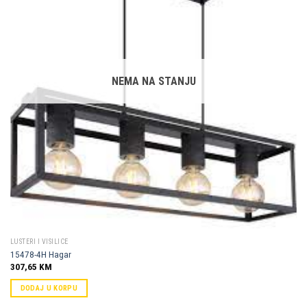
Dodaj u
omiljene
NEMA NA STANJU
LUSTERI I VISILICE
15478-4H Hagar
307,65
KM
DODAJ U KORPU