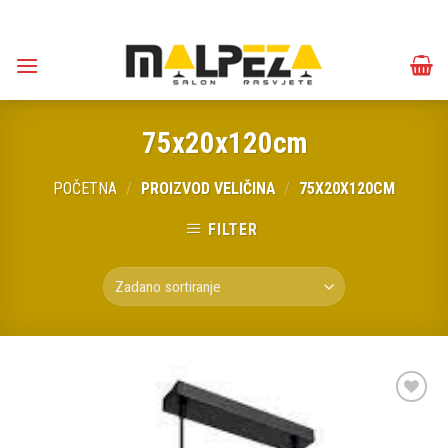
Skip
to
content
75x20x120cm
POČETNA
/
PROIZVOD VELIČINA
/
75X20X120CM
FILTER