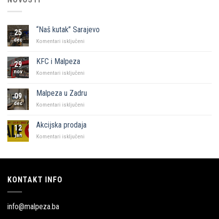
“Naš kutak” Sarajevo
25
dec
za
Komentari isključeni
“Naš
kutak”
KFC i Malpeza
29
Sarajevo
nov
za
Komentari isključeni
KFC
i
Malpeza u Zadru
09
Malpeza
dec
za
Komentari isključeni
Malpeza
u
Akcijska prodaja
12
Zadru
jan
za
Komentari isključeni
Akcijska
prodaja
KONTAKT INFO
info@malpeza.ba