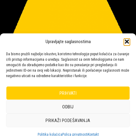
Upravljajte saglasnostima
Da bismo pružili najbolje iskustvo, koristimo tehnologije poput kolačića za čuvanje
i/ili pristup informacijama o uređaju. Saglasnost sa ovim tehnologijama će nam
omogućiti da obrađujemo podatke kao što su ponašanje pri pregledanju ili
jedinstveni ID-ovi na ovoj veb lokaciji. Nepristanak ili povlačenje saglasnosti može
negativno uticati na određene karakteristike i funkcije.
Salon rasvete Malpeza
PRIHVATI
ODBIJ
Design with ♥ by
Laufer
PRIKAŽI PODEŠAVANJA
POLICA
KORPA
KUPOVINA
NARUDŽBE
POLITIKA KOLAČIĆA (EU)
ODRICANJE OD ODGOVORNOSTI
Politika kolačića
Polica privatnosti
Kontakt