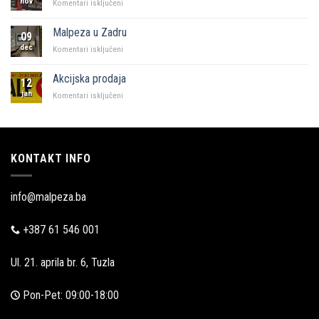
nov
za
Komentari isključeni
KFC
i
Malpeza u Zadru
09
Malpeza
dec
za
Komentari isključeni
Malpeza
u
Akcijska prodaja
12
Zadru
jan
za
Komentari isključeni
Akcijska
prodaja
KONTAKT INFO
info@malpeza.ba
+387 61 546 001
Ul. 21. aprila br. 6, Tuzla
Pon-Pet: 09:00-18:00