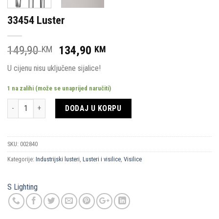
33454 Luster
Original
Current
149,90
134,90
KM
KM
price
price
U cijenu nisu uključene sijalice!
was:
is:
149,90 KM.
134,90 KM.
1 na zalihi (može se unaprijed naručiti)
Količina
DODAJ U KORPU
SKU:
002840
Kategorije:
Industrijski lusteri
,
Lusteri i visilice
,
Visilice
S Lighting