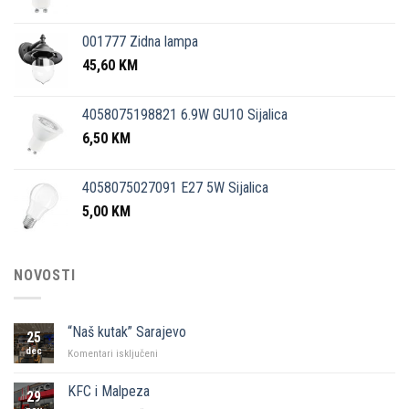
001777 Zidna lampa
45,60
KM
4058075198821 6.9W GU10 Sijalica
6,50
KM
4058075027091 E27 5W Sijalica
5,00
KM
NOVOSTI
“Naš kutak” Sarajevo
25
dec
za
Komentari isključeni
“Naš
kutak”
KFC i Malpeza
29
Sarajevo