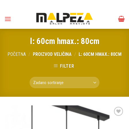
Skip
to
content
l: 60cm hmax.: 80cm
POČETNA
/
PROIZVOD VELIČINA
/
L: 60CM HMAX.: 80CM
FILTER