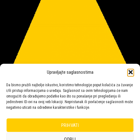
Upravljajte saglasnostima
Da bismo pružili najbolje iskustvo, koristimo tehnologije poput kolačića za čuvanje
i/ili pristup informacijama o uređaju. Saglasnost sa ovim tehnologijama će nam
omogućiti da obrađujemo podatke kao što su ponašanje pri pregledanju ili
jedinstveni ID-ovi na ovoj veb lokaciji. Nepristanak ili povlačenje saglasnosti može
negativno uticati na određene karakteristike i funkcije.
Salon rasvete Malpeza
PRIHVATI
ODBIJ