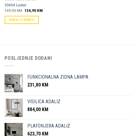
33454 Luster
Original
Current
149,90
KM
134,90
KM
price
price
was:
is:
DODAJ U KORPU
149,90 KM.
134,90 KM.
POSLJEDNJE DODANI
FUNKCIONALNA ZIDNA LAMPA
231,80
KM
VISILICA ADALIZ
884,00
KM
PLAFONJERA ADALIZ
623,70
KM