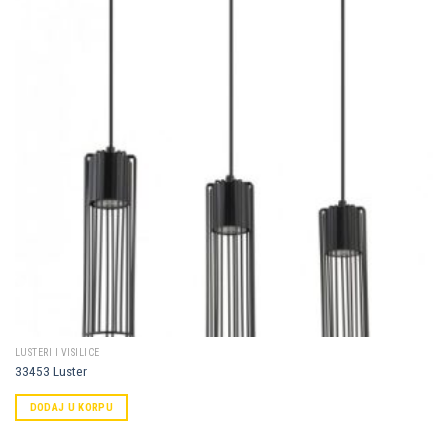
Dodaj u
omiljene
LUSTERI I VISILICE
33453 Luster
DODAJ U KORPU