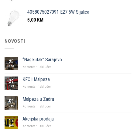
4058075027091 E27 5W Sijalica
5,00
KM
NOVOSTI
“Naš kutak” Sarajevo
25
dec
za
Komentari isključeni
“Naš
kutak”
KFC i Malpeza
29
Sarajevo
nov
za
Komentari isključeni
KFC
i
Malpeza u Zadru
09
Malpeza
dec
za
Komentari isključeni
Malpeza
u
Akcijska prodaja
12
Zadru
jan
za
Komentari isključeni
Akcijska