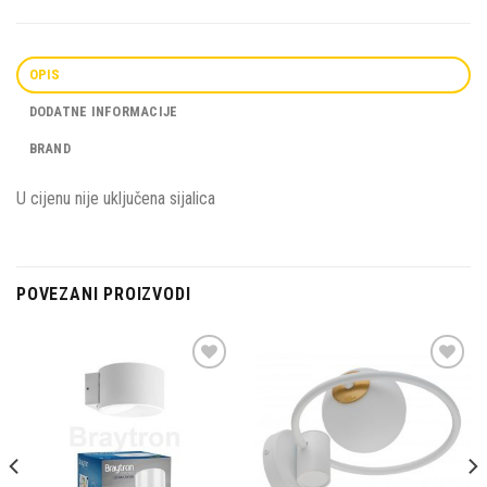
OPIS
DODATNE INFORMACIJE
BRAND
U cijenu nije uključena sijalica
POVEZANI PROIZVODI
Dodaj u
Dodaj u
omiljene
omiljene