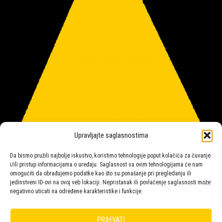
Upravljajte saglasnostima
Da bismo pružili najbolje iskustvo, koristimo tehnologije poput kolačića za čuvanje
i/ili pristup informacijama o uređaju. Saglasnost sa ovim tehnologijama će nam
omogućiti da obrađujemo podatke kao što su ponašanje pri pregledanju ili
jedinstveni ID-ovi na ovoj veb lokaciji. Nepristanak ili povlačenje saglasnosti može
negativno uticati na određene karakteristike i funkcije.
Salon rasvete Malpeza
PRIHVATI