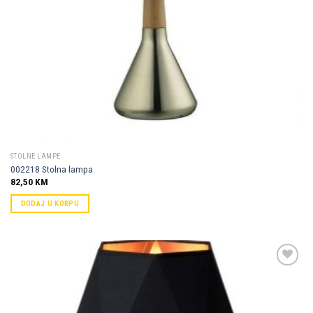
STOLNE LAMPE
002218 Stolna lampa
82,50
KM
DODAJ U KORPU
Dodaj u
omiljene