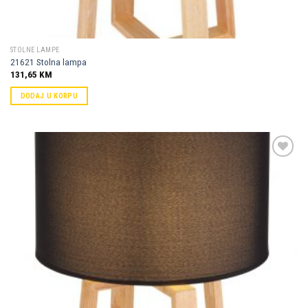
STOLNE LAMPE
21621 Stolna lampa
131,65
KM
DODAJ U KORPU
Dodaj u
omiljene