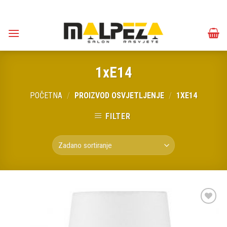
Skip
to
content
1xE14
POČETNA
/
PROIZVOD OSVJETLJENJE
/
1XE14
FILTER