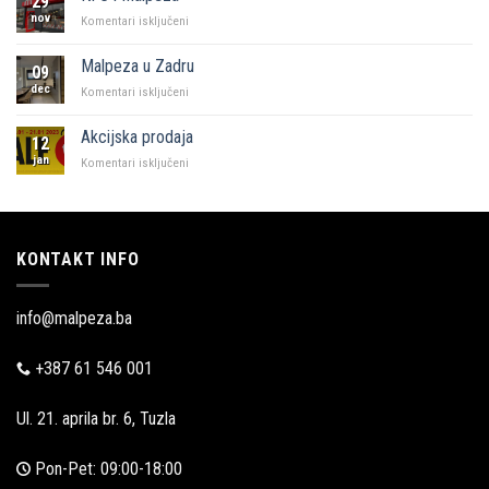
29
Sarajevo
nov
za
Komentari isključeni
KFC
i
Malpeza u Zadru
09
Malpeza
dec
za
Komentari isključeni
Malpeza
u
Akcijska prodaja
12
Zadru
jan
za
Komentari isključeni
Akcijska
prodaja
KONTAKT INFO
info@malpeza.ba
+387 61 546 001
Ul. 21. aprila br. 6, Tuzla
Pon-Pet: 09:00-18:00