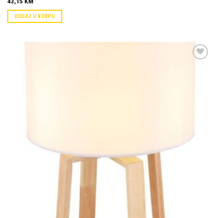
43,15
KM
DODAJ U KORPU
Dodaj u
omiljene