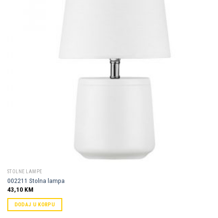
Dodaj u
omiljene
STOLNE LAMPE
002211 Stolna lampa
43,10
KM
DODAJ U KORPU