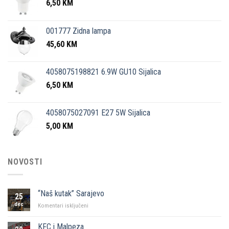
6,50
KM
001777 Zidna lampa
45,60
KM
4058075198821 6.9W GU10 Sijalica
6,50
KM
4058075027091 E27 5W Sijalica
5,00
KM
NOVOSTI
“Naš kutak” Sarajevo
25
dec
za
Komentari isključeni
“Naš
kutak”
KFC i Malpeza