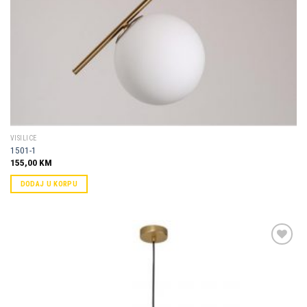
VISILICE
1501-1
155,00
KM
DODAJ U KORPU
Dodaj u
omiljene