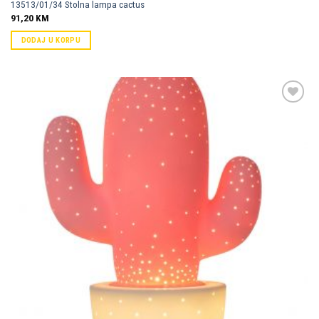
13513/01/34 Stolna lampa cactus
91,20
KM
DODAJ U KORPU
Dodaj u
omiljene