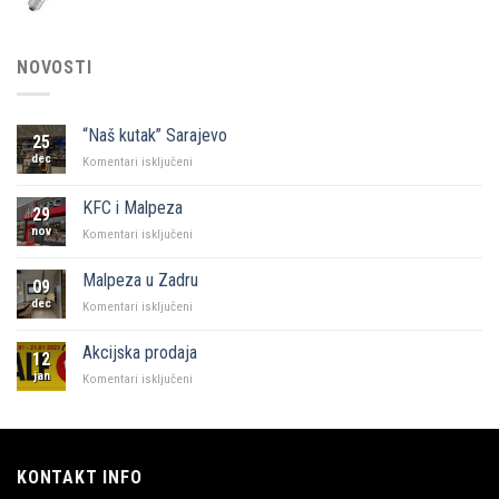
NOVOSTI
“Naš kutak” Sarajevo
25
dec
za
Komentari isključeni
“Naš
kutak”
KFC i Malpeza
29
Sarajevo
nov
za
Komentari isključeni
KFC
i
Malpeza u Zadru
09
Malpeza
dec
za
Komentari isključeni
Malpeza
u
Akcijska prodaja
12
Zadru
jan
za
Komentari isključeni
Akcijska
prodaja
KONTAKT INFO