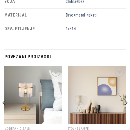
BOJA
zlatna+bež
MATERIJAL
Drvo+metal+tekstil
OSVJETLJENJE
1xE14
POVEZANI PROIZVODI
Dodaj u
Dodaj u
omiljene
omiljene
MODERAN DIZAJN
STOLNE LAMPE