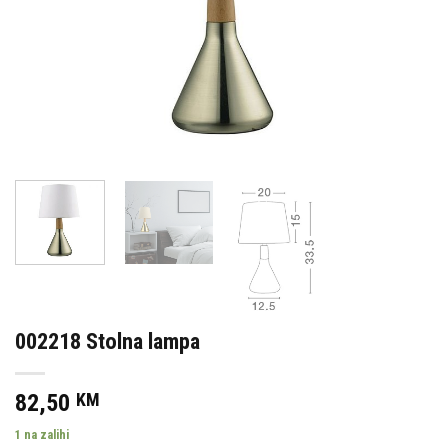
002218 Stolna lampa
82,50
KM
1 na zalihi