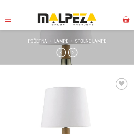
Skip
to
content
POČETNA
/
LAMPE
/
STOLNE LAMPE
Dodaj u
omiljene