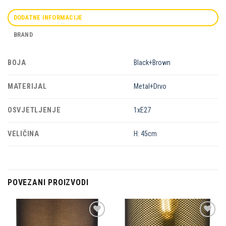
DODATNE INFORMACIJE
BRAND
BOJA
Black+Brown
MATERIJAL
Metal+Drvo
OSVJETLJENJE
1xE27
VELIČINA
H: 45cm
POVEZANI PROIZVODI