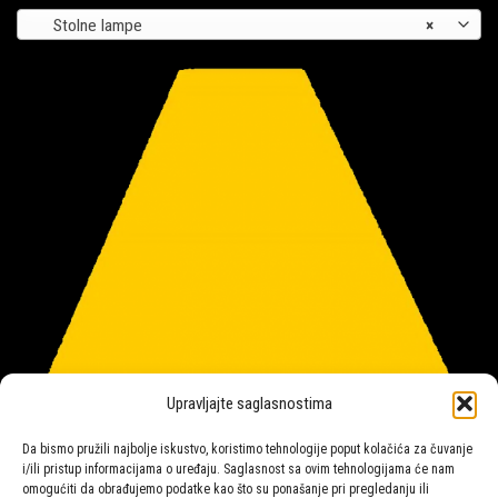
Stolne lampe
×
Upravljajte saglasnostima
Da bismo pružili najbolje iskustvo, koristimo tehnologije poput kolačića za čuvanje
i/ili pristup informacijama o uređaju. Saglasnost sa ovim tehnologijama će nam
omogućiti da obrađujemo podatke kao što su ponašanje pri pregledanju ili