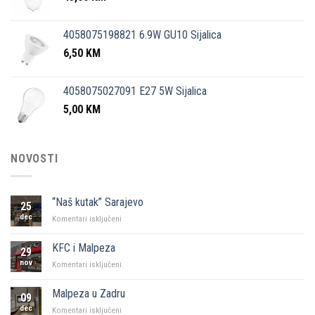
4058075198821 6.9W GU10 Sijalica
6,50
KM
4058075027091 E27 5W Sijalica
5,00
KM
NOVOSTI
“Naš kutak” Sarajevo
25
dec
za
Komentari isključeni
“Naš
kutak”
KFC i Malpeza
29
Sarajevo
nov
za
Komentari isključeni
KFC
i
Malpeza u Zadru
09
Malpeza
dec
za
Komentari isključeni