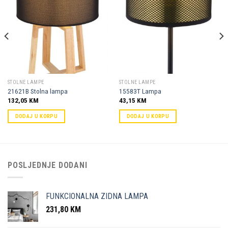
Dodaj u
Dodaj u
omiljene
omiljene
STOLNE LAMPE
STOLNE LAMPE
21621B Stolna lampa
15583T Lampa
132,05
KM
43,15
KM
DODAJ U KORPU
DODAJ U KORPU
POSLJEDNJE DODANI
FUNKCIONALNA ZIDNA LAMPA
231,80
KM