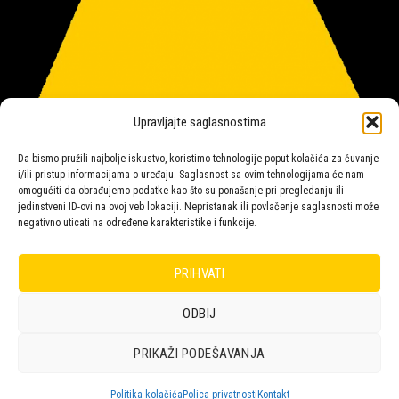
Upravljajte saglasnostima
Da bismo pružili najbolje iskustvo, koristimo tehnologije poput kolačića za čuvanje
i/ili pristup informacijama o uređaju. Saglasnost sa ovim tehnologijama će nam
omogućiti da obrađujemo podatke kao što su ponašanje pri pregledanju ili
jedinstveni ID-ovi na ovoj veb lokaciji. Nepristanak ili povlačenje saglasnosti može
negativno uticati na određene karakteristike i funkcije.
Salon rasvete Malpeza
PRIHVATI
ODBIJ
Design with ♥ by
Laufer
PRIKAŽI PODEŠAVANJA
POLICA
KORPA
KUPOVINA
NARUDŽBE
POLITIKA KOLAČIĆA (EU)
ODRICANJE OD ODGOVORNOSTI
Politika kolačića
Polica privatnosti
Kontakt