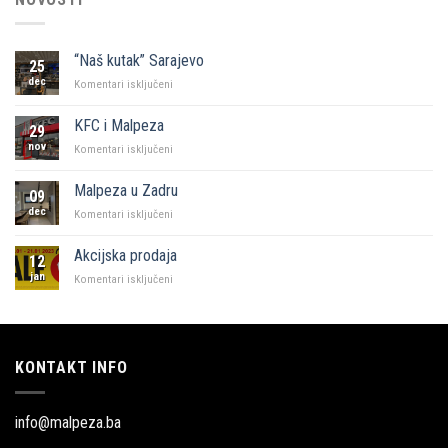
“Naš kutak” Sarajevo
25
dec
za
Komentari isključeni
“Naš
kutak”
KFC i Malpeza
29
Sarajevo
nov
za
Komentari isključeni
KFC
i
Malpeza u Zadru
09
Malpeza
dec
za
Komentari isključeni
Malpeza
u
Akcijska prodaja
12
Zadru
jan
za
Komentari isključeni
Akcijska
prodaja
KONTAKT INFO
info@malpeza.ba