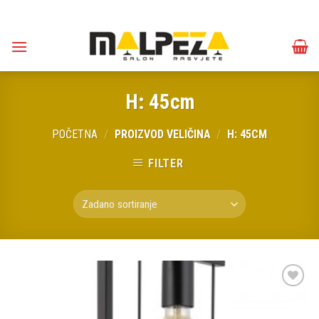
Skip
to
content
H: 45cm
POČETNA
/
PROIZVOD VELIČINA
/
H: 45CM
FILTER