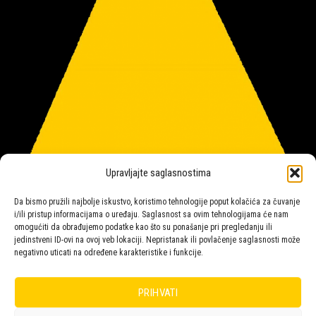
Upravljajte saglasnostima
Da bismo pružili najbolje iskustvo, koristimo tehnologije poput kolačića za čuvanje
i/ili pristup informacijama o uređaju. Saglasnost sa ovim tehnologijama će nam
omogućiti da obrađujemo podatke kao što su ponašanje pri pregledanju ili
jedinstveni ID-ovi na ovoj veb lokaciji. Nepristanak ili povlačenje saglasnosti može
negativno uticati na određene karakteristike i funkcije.
Salon rasvete Malpeza
PRIHVATI