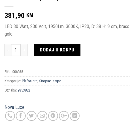
381,90
KM
LED 30 Watt, 230 Volt, 1950Lm, 3000K, IP20, D: 38 H: 9 cm, brass
gold
Količina
DODAJ U KORPU
SKU:
006938
Kategorije:
Plafonjere
,
Stropne lampe
Oznaka:
9353832
Nova Luce