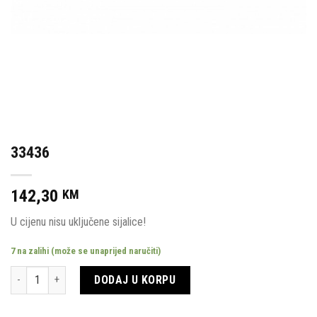
33436
142,30
KM
U cijenu nisu uključene sijalice!
7 na zalihi (može se unaprijed naručiti)
Količina
DODAJ U KORPU