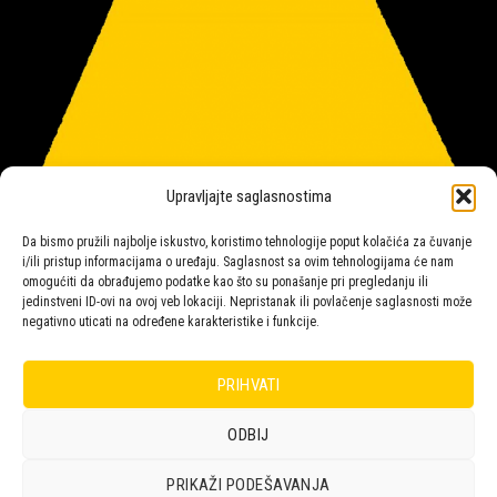
Upravljajte saglasnostima
Da bismo pružili najbolje iskustvo, koristimo tehnologije poput kolačića za čuvanje
i/ili pristup informacijama o uređaju. Saglasnost sa ovim tehnologijama će nam
omogućiti da obrađujemo podatke kao što su ponašanje pri pregledanju ili
jedinstveni ID-ovi na ovoj veb lokaciji. Nepristanak ili povlačenje saglasnosti može
negativno uticati na određene karakteristike i funkcije.
Salon rasvete Malpeza
PRIHVATI
ODBIJ
Design with ♥ by
Laufer
PRIKAŽI PODEŠAVANJA
POLICA
KORPA
KUPOVINA
NARUDŽBE
POLITIKA KOLAČIĆA (EU)