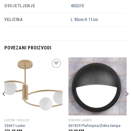
OSVJETLJENJE
4XGU10
VELIČINA
L: 90cm H: 11cm
POVEZANI PROIZVODI
Dodaj u
Dodaj u
omiljene
omiljene
LUSTERI I VISILICE
STROPNE LAMPE
33467 Luster
001829 Plafonjera/Zidna lampa
271,65
KM
30,00
KM