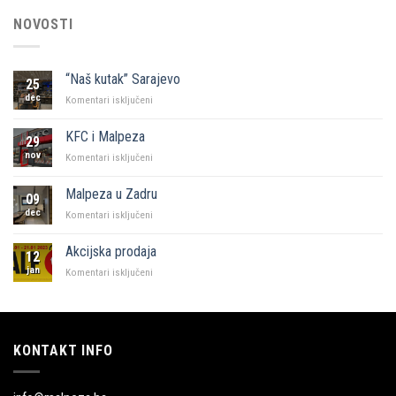
NOVOSTI
“Naš kutak” Sarajevo
25
dec
za
Komentari isključeni
“Naš
kutak”
KFC i Malpeza
29
Sarajevo
nov
za
Komentari isključeni
KFC
i
Malpeza u Zadru
09
Malpeza
dec
za
Komentari isključeni
Malpeza
u
Akcijska prodaja
12
Zadru
jan
za
Komentari isključeni
Akcijska
prodaja
KONTAKT INFO