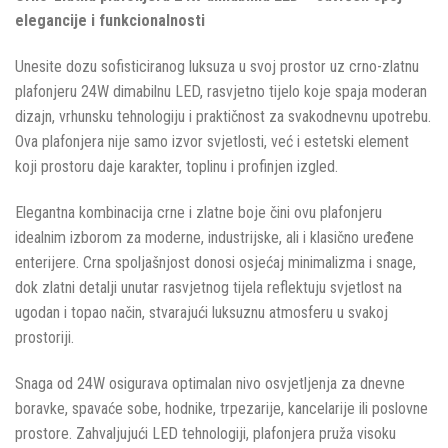
elegancije i funkcionalnosti
Unesite dozu sofisticiranog luksuza u svoj prostor uz crno-zlatnu
plafonjeru 24W dimabilnu LED, rasvjetno tijelo koje spaja moderan
dizajn, vrhunsku tehnologiju i praktičnost za svakodnevnu upotrebu.
Ova plafonjera nije samo izvor svjetlosti, već i estetski element
koji prostoru daje karakter, toplinu i profinjen izgled.
Elegantna kombinacija crne i zlatne boje čini ovu plafonjeru
idealnim izborom za moderne, industrijske, ali i klasično uređene
enterijere. Crna spoljašnjost donosi osjećaj minimalizma i snage,
dok zlatni detalji unutar rasvjetnog tijela reflektuju svjetlost na
ugodan i topao način, stvarajući luksuznu atmosferu u svakoj
prostoriji.
Snaga od 24W osigurava optimalan nivo osvjetljenja za dnevne
boravke, spavaće sobe, hodnike, trpezarije, kancelarije ili poslovne
prostore. Zahvaljujući LED tehnologiji, plafonjera pruža visoku