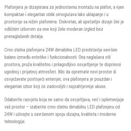
Plafonjera je dizajnirana za jednostavnu montažu na plafon, a njen
kompaktan i elegantan oblik omogućava lako uklapanje i u
prostorije sa nižim plafonima. Diskretan, ali upečatljiv dizajn čini je
odličnim izborom za one koji žele moderan izgled bez
prenaglašenih detalja.
Crno-zlatna plafonjera 24W dimabilna LED predstavlja savršen
balans između estetike i funkcionalnosti. Ona naglašava stil
prostora, pruža kvalitetno i prilagodljivo osvjetljenje te doprinosi
ugodnoj i prijatnoj atmosferi. Bilo da opremate novi prostor ili
osvježavate postojeći enterijer, ova plafonjera je pouzdan i
elegantan izbor koji će zadovoljiti i najzahtjevnije ukuse.
Odaberite rasvjetu koja ne samo da osvjetljava, već i oplemenjuje
vaš prostor – izaberite crno-zlatnu dimabilnu LED plafonjeru od
24W i uživajte u savršenom spoju dizajna, kvaliteta i moderne
tehnologije.