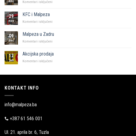
dec
za
Komentari isključeni
“Naš
kutak”
KFC i Malpeza
29
Sarajevo
nov
za
Komentari isključeni
KFC
i
Malpeza u Zadru
09
Malpeza
dec
za
Komentari isključeni
Malpeza
u
Akcijska prodaja
12
Zadru
jan
za
Komentari isključeni
Akcijska
prodaja
KONTAKT INFO
info@malpeza.ba
+387 61 546 001
Ul. 21. aprila br. 6, Tuzla