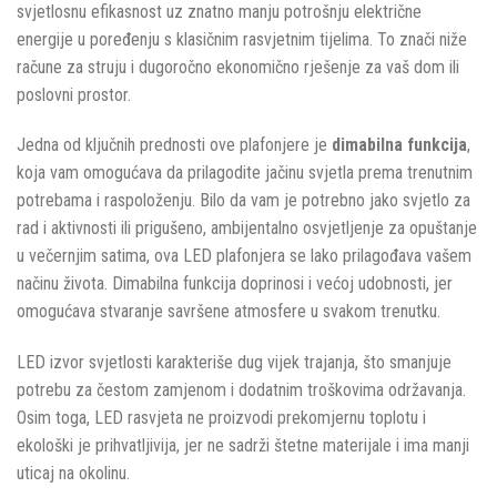
svjetlosnu efikasnost uz znatno manju potrošnju električne
energije u poređenju s klasičnim rasvjetnim tijelima. To znači niže
račune za struju i dugoročno ekonomično rješenje za vaš dom ili
poslovni prostor.
Jedna od ključnih prednosti ove plafonjere je
dimabilna funkcija
,
koja vam omogućava da prilagodite jačinu svjetla prema trenutnim
potrebama i raspoloženju. Bilo da vam je potrebno jako svjetlo za
rad i aktivnosti ili prigušeno, ambijentalno osvjetljenje za opuštanje
u večernjim satima, ova LED plafonjera se lako prilagođava vašem
načinu života. Dimabilna funkcija doprinosi i većoj udobnosti, jer
omogućava stvaranje savršene atmosfere u svakom trenutku.
LED izvor svjetlosti karakteriše dug vijek trajanja, što smanjuje
potrebu za čestom zamjenom i dodatnim troškovima održavanja.
Osim toga, LED rasvjeta ne proizvodi prekomjernu toplotu i
ekološki je prihvatljivija, jer ne sadrži štetne materijale i ima manji
uticaj na okolinu.