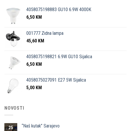
4058075198883 GU10 6.9W 4000K
6,50
KM
001777 Zidna lampa
45,60
KM
4058075198821 6.9W GU10 Sijalica
6,50
KM
4058075027091 E27 5W Sijalica
5,00
KM
NOVOSTI
“Naš kutak” Sarajevo
25