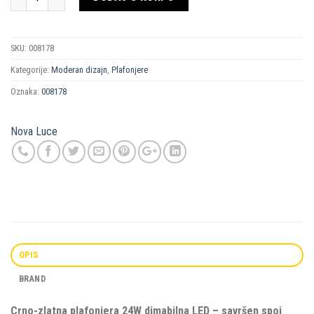
SKU:
008178
Kategorije:
Moderan dizajn
,
Plafonjere
Oznaka:
008178
Nova Luce
OPIS
BRAND
Crno-zlatna plafonjera 24W dimabilna LED – savršen spoj