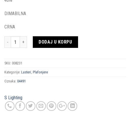
40W
DIMABILNA
CRNA
Količina
DODAJ U KORPU
SKU:
008231
Kategorije:
Lusteri
,
Plafonjere
Oznaka:
04491
S Lighting