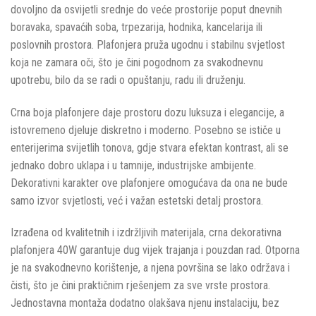
dovoljno da osvijetli srednje do veće prostorije poput dnevnih
boravaka, spavaćih soba, trpezarija, hodnika, kancelarija ili
poslovnih prostora. Plafonjera pruža ugodnu i stabilnu svjetlost
koja ne zamara oči, što je čini pogodnom za svakodnevnu
upotrebu, bilo da se radi o opuštanju, radu ili druženju.
Crna boja plafonjere daje prostoru dozu luksuza i elegancije, a
istovremeno djeluje diskretno i moderno. Posebno se ističe u
enterijerima svijetlih tonova, gdje stvara efektan kontrast, ali se
jednako dobro uklapa i u tamnije, industrijske ambijente.
Dekorativni karakter ove plafonjere omogućava da ona ne bude
samo izvor svjetlosti, već i važan estetski detalj prostora.
Izrađena od kvalitetnih i izdržljivih materijala, crna dekorativna
plafonjera 40W garantuje dug vijek trajanja i pouzdan rad. Otporna
je na svakodnevno korištenje, a njena površina se lako održava i
čisti, što je čini praktičnim rješenjem za sve vrste prostora.
Jednostavna montaža dodatno olakšava njenu instalaciju, bez