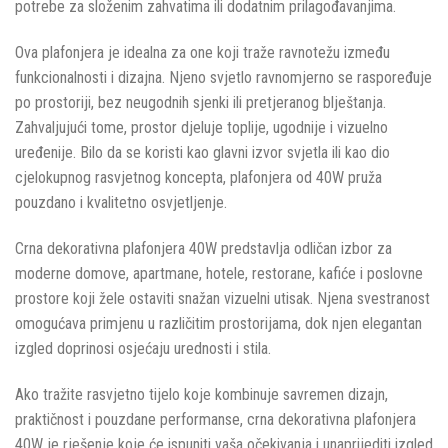
potrebe za složenim zahvatima ili dodatnim prilagođavanjima.
Ova plafonjera je idealna za one koji traže ravnotežu između
funkcionalnosti i dizajna. Njeno svjetlo ravnomjerno se raspoređuje
po prostoriji, bez neugodnih sjenki ili pretjeranog blještanja.
Zahvaljujući tome, prostor djeluje toplije, ugodnije i vizuelno
uređenije. Bilo da se koristi kao glavni izvor svjetla ili kao dio
cjelokupnog rasvjetnog koncepta, plafonjera od 40W pruža
pouzdano i kvalitetno osvjetljenje.
Crna dekorativna plafonjera 40W predstavlja odličan izbor za
moderne domove, apartmane, hotele, restorane, kafiće i poslovne
prostore koji žele ostaviti snažan vizuelni utisak. Njena svestranost
omogućava primjenu u različitim prostorijama, dok njen elegantan
izgled doprinosi osjećaju urednosti i stila.
Ako tražite rasvjetno tijelo koje kombinuje savremen dizajn,
praktičnost i pouzdane performanse, crna dekorativna plafonjera
40W je rješenje koje će ispuniti vaša očekivanja i unaprijediti izgled