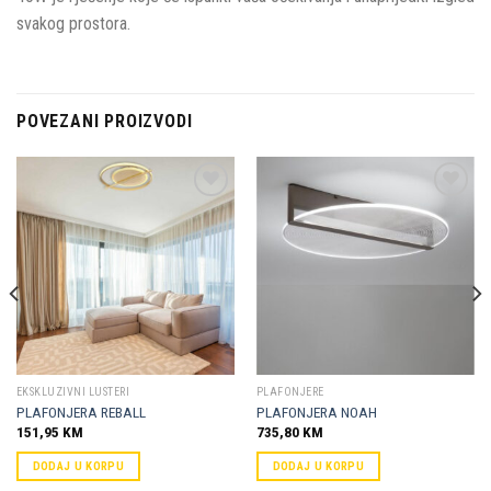
svakog prostora.
POVEZANI PROIZVODI
Dodaj u
Dodaj u
omiljene
omiljene
EKSKLUZIVNI LUSTERI
PLAFONJERE
PLAFONJERA REBALL
PLAFONJERA NOAH
151,95
KM
735,80
KM
DODAJ U KORPU
DODAJ U KORPU