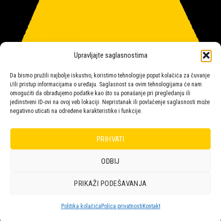
Upravljajte saglasnostima
Da bismo pružili najbolje iskustvo, koristimo tehnologije poput kolačića za čuvanje
i/ili pristup informacijama o uređaju. Saglasnost sa ovim tehnologijama će nam
omogućiti da obrađujemo podatke kao što su ponašanje pri pregledanju ili
jedinstveni ID-ovi na ovoj veb lokaciji. Nepristanak ili povlačenje saglasnosti može
negativno uticati na određene karakteristike i funkcije.
Salon rasvete Malpeza
PRIHVATI
ODBIJ
Design with ♥ by
Laufer
PRIKAŽI PODEŠAVANJA
POLICA
KORPA
KUPOVINA
NARUDŽBE
POLITIKA KOLAČIĆA (EU)
ODRICANJE OD ODGOVORNOSTI
Politika kolačića
Polica privatnosti
Kontakt
Copyright 2026 © Malpeza d.o.o.