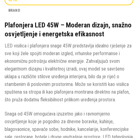
BRAND
Plafonjera LED 45W – Moderan dizajn, snažno
osvjetljenje i energetska efikasnost
LED visilica i plafonjera snage 45W predstavlja idealno rješenje za
sve koji žele spojiti moderan izgled, vrhunske performanse i
ekonomičnu potrošnju električne energije. Zahvaljujući svom
elegantnom dizajnu i kvalitetnoj izradi, ovaj model se savršeno
uklapa u različite stilove uređenja interijera, bilo da je riječ o
stambenim ili poslovnim prostorima. Može se koristiti kao visilica
spuštena sa stropa ili kao plafonjera montirana direktno na plafon,
što pruža dodatnu fleksibilnost prilikom uređenja prostora.
Snaga od 45W omogućava izuzetno jako i ravnomjerno
osvjetljenje koje je pogodno za dnevne boravke, kuhinje,
blagovaonice, spavaće sobe, hodnike, kancelarije, konferencijske
sale, restorane, hotele i druge unutrašnje prostore. LED tehnologija