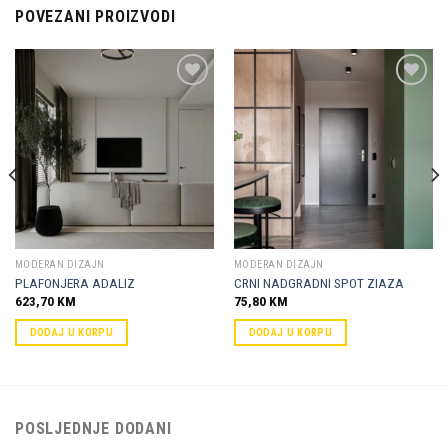
POVEZANI PROIZVODI
Dodaj u
Dodaj u
omiljene
omiljene
MODERAN DIZAJN
MODERAN DIZAJN
PLAFONJERA ADALIZ
CRNI NADGRADNI SPOT ZIAZA
623,70
KM
75,80
KM
DODAJ U KORPU
DODAJ U KORPU
POSLJEDNJE DODANI