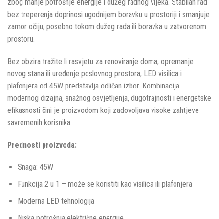
zbog manje potrošnje energije i dužeg radnog vijeka. Stabilan rad
bez treperenja doprinosi ugodnijem boravku u prostoriji i smanjuje
zamor očiju, posebno tokom dužeg rada ili boravka u zatvorenom
prostoru.
Bez obzira tražite li rasvjetu za renoviranje doma, opremanje
novog stana ili uređenje poslovnog prostora, LED visilica i
plafonjera od 45W predstavlja odličan izbor. Kombinacija
modernog dizajna, snažnog osvjetljenja, dugotrajnosti i energetske
efikasnosti čini je proizvodom koji zadovoljava visoke zahtjeve
savremenih korisnika.
Prednosti proizvoda:
Snaga: 45W
Funkcija 2 u 1 – može se koristiti kao visilica ili plafonjera
Moderna LED tehnologija
Niska potrošnja električne energije