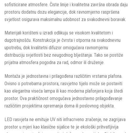
sofisticirane atmosfere. Čiste linije i kvalitetna završna obrada daju
prostoru dodatnu dozu elegancije, dok ravnomjerno raspršena
svjetlost osigurava maksimalnu udobnost za svakodnevni boravak.
Materijali korišteni u izradi odlikuju se visokom kvalitetom i
dugotrajnošću. Konstrukcija je čvrsta i otporna na svakodnevnu
upotrebu, dok kvalitetni difuzor omogućava ravnomjernu
distribuciju svjetlosti bez neugodnog blještanja. Tako se postiže
prijatna atmosfera pogodna za rad, odmor ili druženje.
Montaža je jednostavna i prilagođena različitim vrstama plafona.
Ovisno o potrebama prostora, rasvjetno tijelo može se postaviti
kao elegantna viseća lampa ili kao moderna plafonjera koja štedi
prostor. Ova praktičnost omogućava jednostavno prilagođavanje
različitim projektima opremanja doma ili poslovnog objekta.
LED rasvjeta ne emituje UV niti infracrveno zračenje, ne zagrijava
prostor u mjeri kao klasične sijalice te je ekološki prihvatljivija