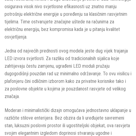
osigurava visok nivo svjetlosne efikasnosti uz znatno manju
potrošnju električne energije u poređenju sa klasičnim rasvjetnim
tijelima. Time ostvarujete značajne uštede na računima za
električnu energiju, bez kompromisa kada je u pitanju kvalitet
osvjetljenja.
Jedna od najvećih prednosti ovog modela jeste dug vijek trajanja
LED izvora svjetlosti. Za razliku od tradicionalnih sijalica koje
zahtijevaju čestu zamjenu, ugrađeni LED moduli pružaju
dugogodišnji pouzdan rad uz minimalno održavanje. To ovu visilicu i
plafonjeru čini odličnim izborom kako za privatne korisnike tako i
za poslovne objekte u kojima je pouzdanost rasvjete od velikog
značaja.
Moderan i minimalistički dizajn omogućava jednostavno uklapanje u
različite stilove enterijera. Bez obzira da li uređujete savremeni
stan, luksuzni poslovni prostor ili ugostiteljski objekat, ova rasvjeta
svojim elegantnim izgledom doprinosi stvaranju ugodne i