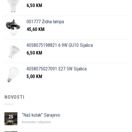
6,50
KM
001777 Zidna lampa
45,60
KM
4058075198821 6.9W GU10 Sijalica
6,50
KM
4058075027091 E27 5W Sijalica
5,00
KM
NOVOSTI
“Naš kutak” Sarajevo
25
dec
za
Komentari isključeni
“Naš
kutak”