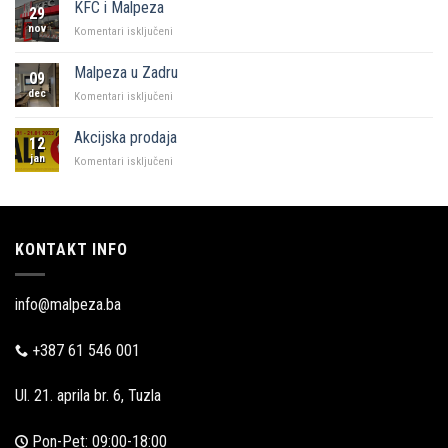
KFC i Malpeza
29
Sarajevo
nov
za
Komentari isključeni
KFC
i
Malpeza u Zadru
09
Malpeza
dec
za
Komentari isključeni
Malpeza
u
Akcijska prodaja
12
Zadru
jan
za
Komentari isključeni
Akcijska
prodaja
KONTAKT INFO
info@malpeza.ba
+387 61 546 001
Ul. 21. aprila br. 6, Tuzla
Pon-Pet: 09:00-18:00