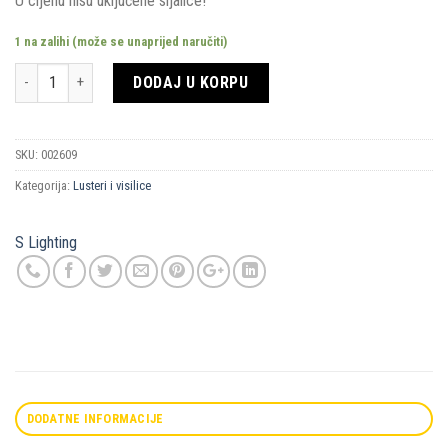
U cijenu nisu uključene sijalice!
1 na zalihi (može se unaprijed naručiti)
Količina
DODAJ U KORPU
SKU:
002609
Kategorija:
Lusteri i visilice
S Lighting
DODATNE INFORMACIJE