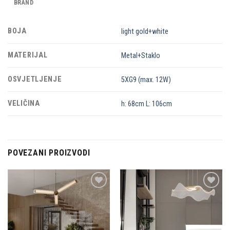
BRAND
BOJA
light gold+white
MATERIJAL
Metal+Staklo
OSVJETLJENJE
5XG9 (max. 12W)
VELIČINA
h: 68cm L: 106cm
POVEZANI PROIZVODI
Dodaj u
Dodaj u
omiljene
omiljene