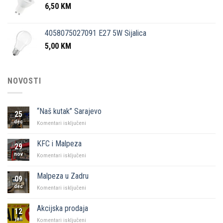
6,50
KM
4058075027091 E27 5W Sijalica
5,00
KM
NOVOSTI
“Naš kutak” Sarajevo
25
dec
za
Komentari isključeni
“Naš
kutak”
KFC i Malpeza
29
Sarajevo
nov
za
Komentari isključeni
KFC
i
Malpeza u Zadru
09
Malpeza
dec
za
Komentari isključeni
Malpeza
u
Akcijska prodaja
12
Zadru
jan
za
Komentari isključeni