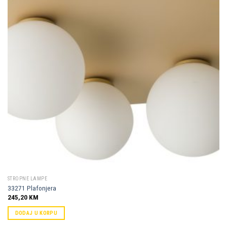
Dodaj u
omiljene
STROPNE LAMPE
33271 Plafonjera
245,20
KM
DODAJ U KORPU