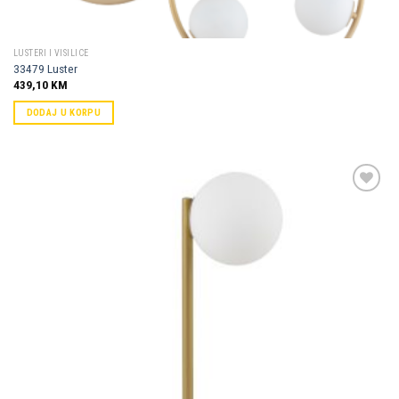
LUSTERI I VISILICE
33479 Luster
439,10
KM
DODAJ U KORPU
Dodaj u
omiljene