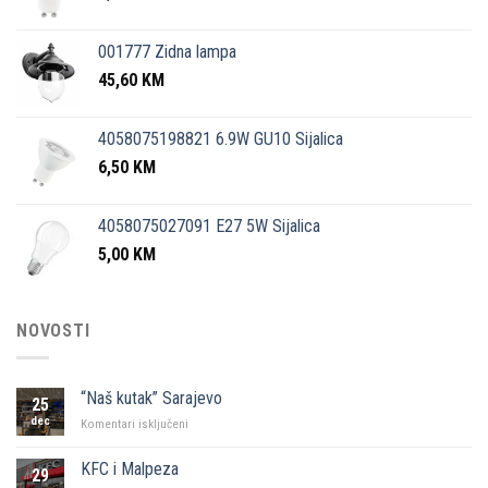
001777 Zidna lampa
45,60
KM
4058075198821 6.9W GU10 Sijalica
6,50
KM
4058075027091 E27 5W Sijalica
5,00
KM
NOVOSTI
“Naš kutak” Sarajevo
25
dec
za
Komentari isključeni
“Naš
kutak”
KFC i Malpeza
29
Sarajevo