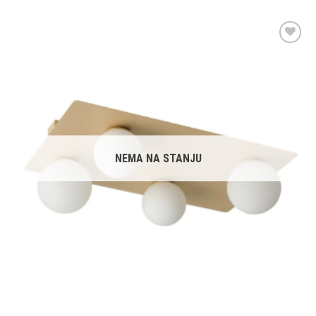
Dodaj u
omiljene
NEMA NA STANJU