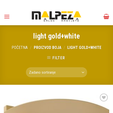
Skip
to
content
light gold+white
POČETNA
/
PROIZVOD BOJA
/
LIGHT GOLD+WHITE
FILTER