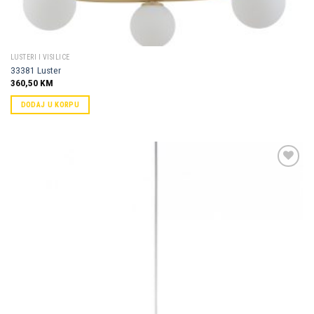
LUSTERI I VISILICE
33381 Luster
360,50
KM
DODAJ U KORPU
Dodaj u
omiljene