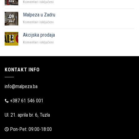
nov
za
Komentari isključeni
KFC
i
Malpeza u Zadru
09
Malpeza
dec
za
Komentari isključeni
Malpeza
u
Akcijska prodaja
12
Zadru
jan
za
Komentari isključeni
Akcijska
prodaja
KONTAKT INFO
info@malpeza.ba
+387 61 546 001
Ul. 21. aprila br. 6, Tuzla
Pon-Pet: 09:00-18:00