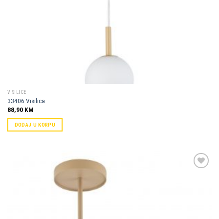
VISILICE
33406 Visilica
88,90
KM
DODAJ U KORPU
Dodaj u
omiljene