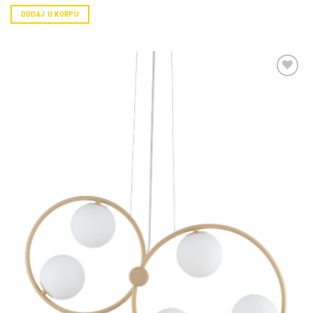
DODAJ U KORPU
Dodaj u
omiljene