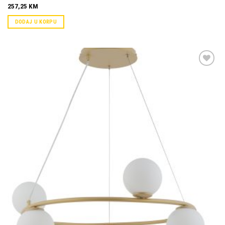
257,25
KM
DODAJ U KORPU
Dodaj u
omiljene