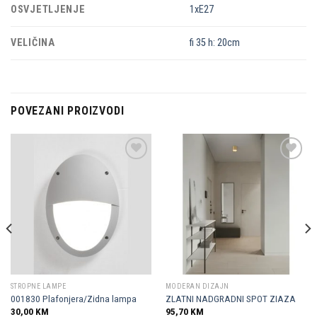
OSVJETLJENJE
1xE27
VELIČINA
fi 35 h: 20cm
POVEZANI PROIZVODI
Dodaj u
Dodaj u
omiljene
omiljene
STROPNE LAMPE
MODERAN DIZAJN
001830 Plafonjera/Zidna lampa
ZLATNI NADGRADNI SPOT ZIAZA
30,00
KM
95,70
KM