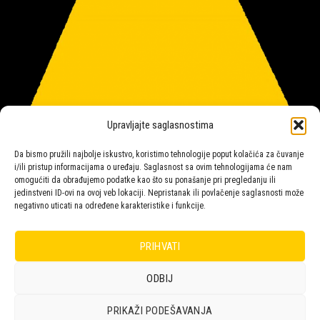
Upravljajte saglasnostima
Da bismo pružili najbolje iskustvo, koristimo tehnologije poput kolačića za čuvanje
i/ili pristup informacijama o uređaju. Saglasnost sa ovim tehnologijama će nam
omogućiti da obrađujemo podatke kao što su ponašanje pri pregledanju ili
jedinstveni ID-ovi na ovoj veb lokaciji. Nepristanak ili povlačenje saglasnosti može
negativno uticati na određene karakteristike i funkcije.
Salon rasvete Malpeza
PRIHVATI
ODBIJ
Design with ♥ by
Laufer
PRIKAŽI PODEŠAVANJA
POLICA
KORPA
KUPOVINA
NARUDŽBE
POLITIKA KOLAČIĆA (EU)