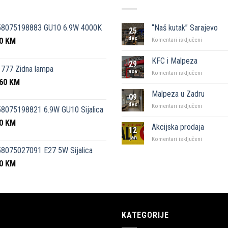
58075198883 GU10 6.9W 4000K
“Naš kutak” Sarajevo
25
dec
50
KM
za
Komentari isključeni
“Naš
kutak”
KFC i Malpeza
29
Sarajevo
777 Zidna lampa
nov
za
Komentari isključeni
,60
KM
KFC
i
Malpeza u Zadru
09
Malpeza
dec
za
Komentari isključeni
8075198821 6.9W GU10 Sijalica
Malpeza
50
KM
u
Akcijska prodaja
12
Zadru
jan
za
Komentari isključeni
Akcijska
8075027091 E27 5W Sijalica
prodaja
00
KM
KATEGORIJE