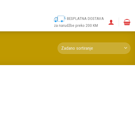
ina
Narudžbe
Politika kolačića (EU)
Odricanje od odgovornosti
BESPLATNA DOSTAVA
za narudžbe preko 200 KM