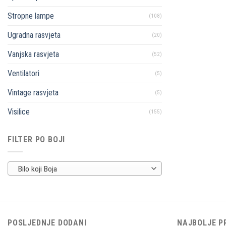
Stropne lampe
(108)
Ugradna rasvjeta
(20)
Vanjska rasvjeta
(52)
Ventilatori
(5)
Vintage rasvjeta
(5)
Visilice
(155)
FILTER PO BOJI
Bilo koji Boja
POSLJEDNJE DODANI
NAJBOLJE P