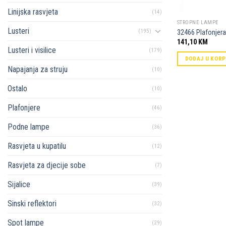
Linijska rasvjeta
(14)
STROPNE LAMPE
Lusteri
(195)
32466 Plafonjera
141,10
KM
Lusteri i visilice
(179)
DODAJ U KOR
Napajanja za struju
(10)
Ostalo
(10)
Plafonjere
(46)
Podne lampe
(36)
Rasvjeta u kupatilu
(12)
Rasvjeta za djecije sobe
(7)
Sijalice
(39)
Sinski reflektori
(32)
Spot lampe
(29)