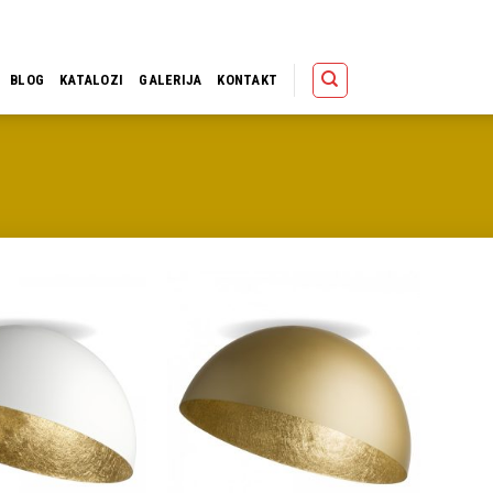
Polica
Korpa
Kupov
BLOG
KATALOZI
GALERIJA
KONTAKT
Dodaj u
Dodaj u
omiljene
omiljene