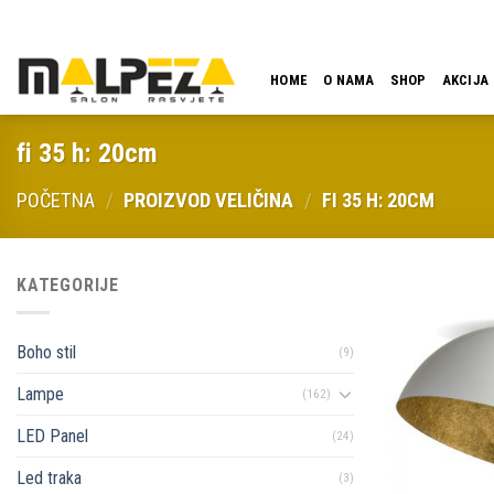
Skip
LOKACIJA
EMAIL
09:00 - 18:00
061 546 001
to
content
HOME
O NAMA
SHOP
AKCIJA
fi 35 h: 20cm
POČETNA
/
PROIZVOD VELIČINA
/
FI 35 H: 20CM
KATEGORIJE
Boho stil
(9)
Lampe
(162)
LED Panel
(24)
Led traka
(3)