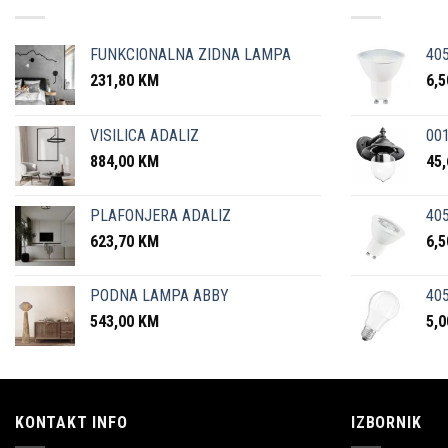
FUNKCIONALNA ZIDNA LAMPA
40
231,80
KM
6,
VISILICA ADALIZ
001
884,00
KM
45
PLAFONJERA ADALIZ
405
623,70
KM
6,
PODNA LAMPA ABBY
405
543,00
KM
5,
KONTAKT INFO
IZBORNIK