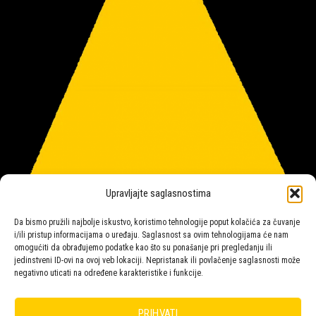
Upravljajte saglasnostima
Da bismo pružili najbolje iskustvo, koristimo tehnologije poput kolačića za čuvanje
i/ili pristup informacijama o uređaju. Saglasnost sa ovim tehnologijama će nam
omogućiti da obrađujemo podatke kao što su ponašanje pri pregledanju ili
jedinstveni ID-ovi na ovoj veb lokaciji. Nepristanak ili povlačenje saglasnosti može
negativno uticati na određene karakteristike i funkcije.
Salon rasvete Malpeza
PRIHVATI