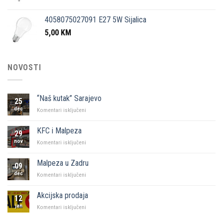
4058075027091 E27 5W Sijalica
5,00
KM
NOVOSTI
“Naš kutak” Sarajevo
25
dec
za
Komentari isključeni
“Naš
kutak”
KFC i Malpeza
29
Sarajevo
nov
za
Komentari isključeni
KFC
i
Malpeza u Zadru
09
Malpeza
dec
za
Komentari isključeni
Malpeza
u
Akcijska prodaja
12
Zadru
jan
za
Komentari isključeni
Akcijska