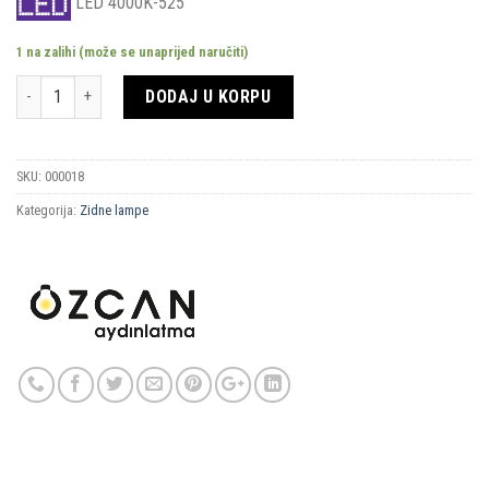
LED 4000K-525
1 na zalihi (može se unaprijed naručiti)
Količina
DODAJ U KORPU
SKU:
000018
Kategorija:
Zidne lampe