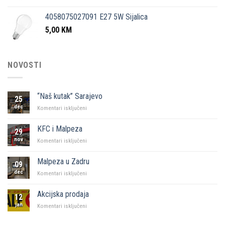
4058075027091 E27 5W Sijalica
5,00
KM
NOVOSTI
“Naš kutak” Sarajevo
25
dec
za
Komentari isključeni
“Naš
kutak”
KFC i Malpeza
29
Sarajevo
nov
za
Komentari isključeni
KFC
i
Malpeza u Zadru
09
Malpeza
dec
za
Komentari isključeni
Malpeza
u
Akcijska prodaja
12
Zadru
jan
za
Komentari isključeni
Akcijska
prodaja