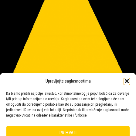
Upravljajte saglasnostima
Da bismo pružili najbolje iskustvo, koristimo tehnologije poput kolačića za čuvanje
i/ili pristup informacijama o uređaju. Saglasnost sa ovim tehnologijama će nam
omogućiti da obrađujemo podatke kao što su ponašanje pri pregledanju ili
jedinstveni ID-ovi na ovoj veb lokaciji. Nepristanak ili povlačenje saglasnosti može
negativno uticati na određene karakteristike i funkcije.
Salon rasvete Malpeza
PRIHVATI