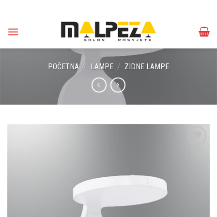
Skip
to
content
POČETNA
/
LAMPE
/
ZIDNE LAMPE
Dodaj u
omiljene