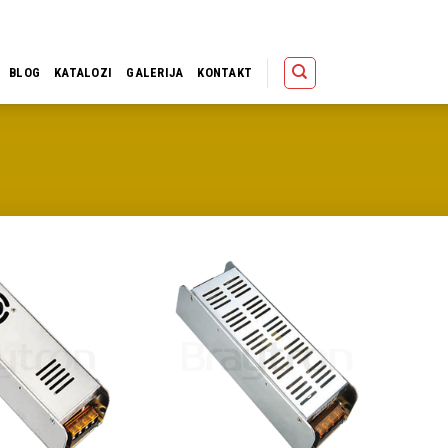
Polica
Korpa
Kupov
BLOG
KATALOZI
GALERIJA
KONTAKT
Dodaj u
Dodaj u
omiljene
omiljene