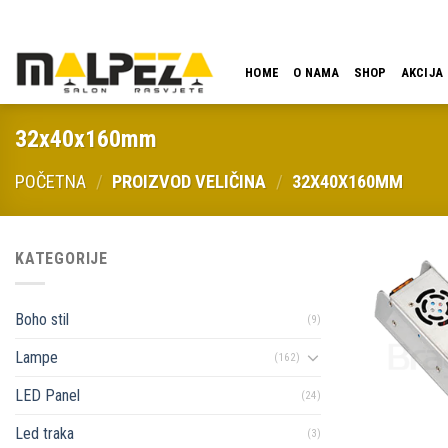
Skip
LOKACIJA
EMAIL
09:00 - 18:00
061 546 001
to
content
HOME
O NAMA
SHOP
AKCIJA
32x40x160mm
POČETNA
/
PROIZVOD VELIČINA
/
32X40X160MM
KATEGORIJE
Boho stil
(9)
Lampe
(162)
LED Panel
(24)
Led traka
(3)