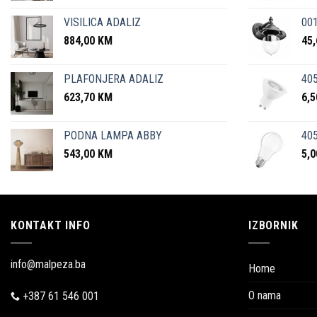
VISILICA ADALIZ
001
884,00
KM
45
PLAFONJERA ADALIZ
405
623,70
KM
6,
PODNA LAMPA ABBY
405
543,00
KM
5,
KONTAKT INFO
IZBORNIK
info@malpeza.ba
Home
O nama
+387 61 546 001