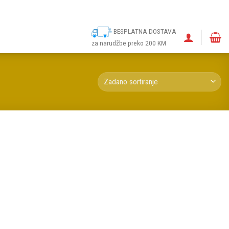
ina
Narudžbe
Politika kolačića (EU)
Odricanje od odgovornosti
BESPLATNA DOSTAVA
za narudžbe preko 200 KM