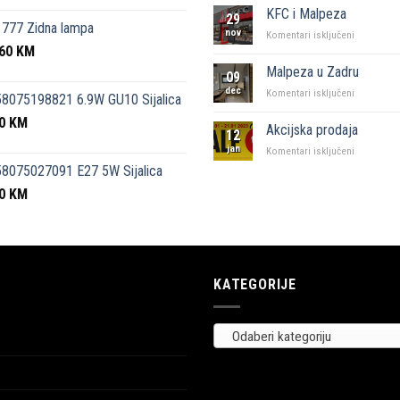
kutak”
KFC i Malpeza
29
Sarajevo
777 Zidna lampa
nov
za
Komentari isključeni
,60
KM
KFC
i
Malpeza u Zadru
09
Malpeza
dec
za
Komentari isključeni
8075198821 6.9W GU10 Sijalica
Malpeza
50
KM
u
Akcijska prodaja
12
Zadru
jan
za
Komentari isključeni
Akcijska
8075027091 E27 5W Sijalica
prodaja
00
KM
KATEGORIJE
Odaberi kategoriju