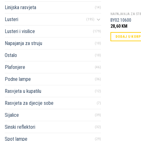
Linijska rasvjeta
(14)
NAPAJANJA ZA ST
Lusteri
(195)
BY02 10600
28,60
KM
Lusteri i visilice
(179)
DODAJ U KOR
Napajanja za struju
(10)
Ostalo
(10)
Plafonjere
(46)
Podne lampe
(36)
Rasvjeta u kupatilu
(12)
Rasvjeta za djecije sobe
(7)
Sijalice
(39)
Sinski reflektori
(32)
Spot lampe
(29)