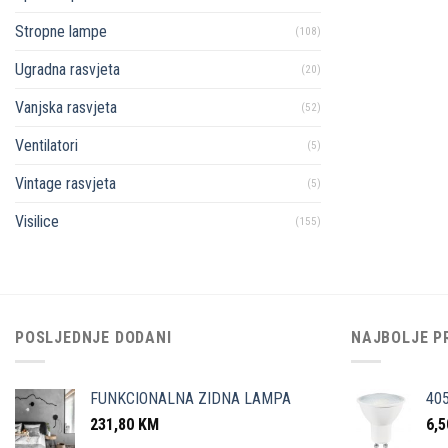
Stropne lampe
(108)
Ugradna rasvjeta
(20)
Vanjska rasvjeta
(52)
Ventilatori
(5)
Vintage rasvjeta
(5)
Visilice
(155)
POSLJEDNJE DODANI
NAJBOLJE P
FUNKCIONALNA ZIDNA LAMPA
40
231,80
KM
6,