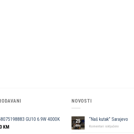
RODAVANI
NOVOSTI
58075198883 GU10 6.9W 4000K
“Naš kutak” Sarajevo
25
dec
50
KM
za
Komentari isključeni
“Naš