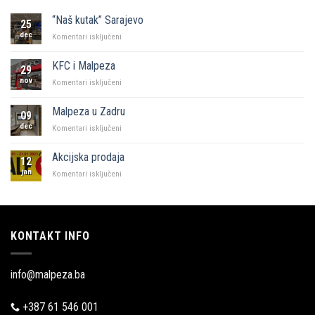
“Naš kutak” Sarajevo
25
dec
za
Komentari isključeni
“Naš
kutak”
KFC i Malpeza
29
Sarajevo
nov
za
Komentari isključeni
KFC
i
Malpeza u Zadru
09
Malpeza
dec
za
Komentari isključeni
Malpeza
u
Akcijska prodaja
12
Zadru
jan
za
Komentari isključeni
Akcijska
prodaja
KONTAKT INFO
info@malpeza.ba
+387 61 546 001