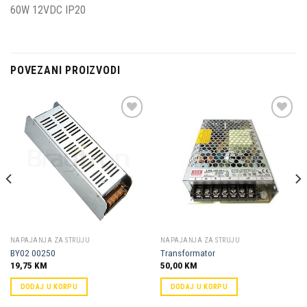
60W 12VDC IP20
POVEZANI PROIZVODI
Dodaj u
Dodaj u
omiljene
omiljene
NAPAJANJA ZA STRUJU
NAPAJANJA ZA STRUJU
BY02 00250
Transformator
19,75
KM
50,00
KM
DODAJ U KORPU
DODAJ U KORPU