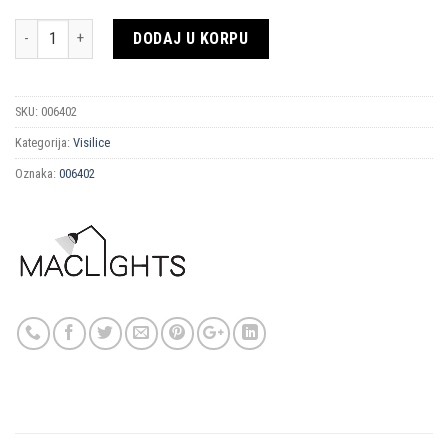
Količina
DODAJ U KORPU
SKU:
006402
Kategorija:
Visilice
Oznaka:
006402