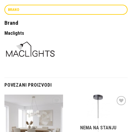
BRAND
Brand
Maclights
POVEZANI PROIZVODI
Dodaj u
Dodaj u
omiljene
omiljene
NEMA NA STANJU