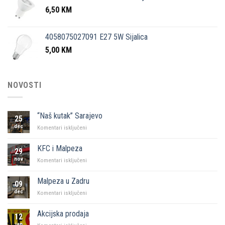
6,50
KM
4058075027091 E27 5W Sijalica
5,00
KM
NOVOSTI
“Naš kutak” Sarajevo
25
dec
za
Komentari isključeni
“Naš
kutak”
KFC i Malpeza
29
Sarajevo
nov
za
Komentari isključeni
KFC
i
Malpeza u Zadru
09
Malpeza
dec
za
Komentari isključeni
Malpeza
u
Akcijska prodaja
12
Zadru
jan