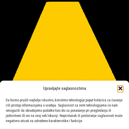
Upravljajte saglasnostima
Da bismo pružili najbolje iskustvo, koristimo tehnologije poput kolačića za čuvanje
i/ili pristup informacijama o uređaju. Saglasnost sa ovim tehnologijama će nam
omogućiti da obrađujemo podatke kao što su ponašanje pri pregledanju ili
jedinstveni ID-ovi na ovoj veb lokaciji. Nepristanak ili povlačenje saglasnosti može
negativno uticati na određene karakteristike i funkcije.
Salon rasvete Malpeza