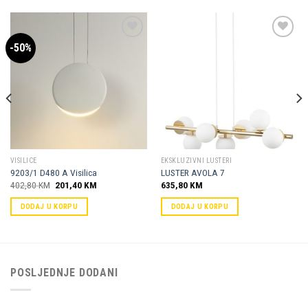
-50%
Dodaj u
Dodaj u
omiljene
omiljene
VISILICE
EKSKLUZIVNI LUSTERI
9203/1 D480 A Visilica
LUSTER AVOLA 7
Original
Current
402,80
KM
201,40
KM
635,80
KM
price
price
was:
is:
DODAJ U KORPU
DODAJ U KORPU
402,80 KM.
201,40 KM.
POSLJEDNJE DODANI