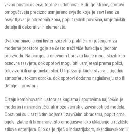
važno postići osjećaj topline i udobnosti. S druge strane, spotovi
omogućavaju precizno usmjereno svjetlo koje je savršeno za
osvjetljavanje određenih zona, poput radnih površina, umjetničkih
detalja ili dekorativnih elemenata.
Ova kombinacija čini luster izuzetno praktičnim rješenjem za
moderne prostore gdje se često traži više funkcija u jednom
proizvodu. Na primjer, u dnevnom boravku kugle mogu služiti kao
osnovna rasvjeta, dok spotovi mogu biti usmjereni prema polici,
televizoru ili umjetničkoj slici. U trpezariji, kugle stvaraju ugodnu
atmosferu tokom obroka, dok spotovi dodatno naglašavaju sto ili
detalje u prostoru.
Dizajn kombinovanih lustera sa kuglama i spotovima najčešće je
moderan i minimalistički, ali može varirati u zavisnosti od modela.
Dostupni su u različitim bojama i završnim obradama, poput crne,
bijele, zlatne ili hromirane, što omogućava lako uklapanje u različite
stilove enterijera. Bilo da je riječ o industrijskom, skandinavskom ili