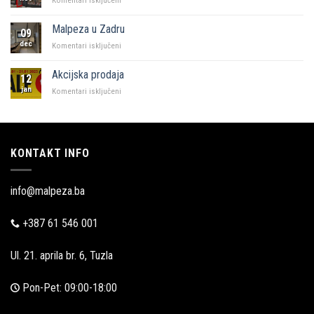
Komentari isključeni
KFC
i
Malpeza u Zadru
09
Malpeza
dec
za
Komentari isključeni
Malpeza
u
Akcijska prodaja
12
Zadru
jan
za
Komentari isključeni
Akcijska
prodaja
KONTAKT INFO
info@malpeza.ba
+387 61 546 001
Ul. 21. aprila br. 6, Tuzla
Pon-Pet: 09:00-18:00