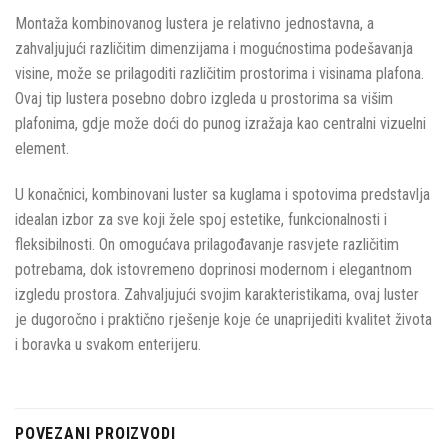
Montaža kombinovanog lustera je relativno jednostavna, a
zahvaljujući različitim dimenzijama i mogućnostima podešavanja
visine, može se prilagoditi različitim prostorima i visinama plafona.
Ovaj tip lustera posebno dobro izgleda u prostorima sa višim
plafonima, gdje može doći do punog izražaja kao centralni vizuelni
element.
U konačnici, kombinovani luster sa kuglama i spotovima predstavlja
idealan izbor za sve koji žele spoj estetike, funkcionalnosti i
fleksibilnosti. On omogućava prilagođavanje rasvjete različitim
potrebama, dok istovremeno doprinosi modernom i elegantnom
izgledu prostora. Zahvaljujući svojim karakteristikama, ovaj luster
je dugoročno i praktično rješenje koje će unaprijediti kvalitet života
i boravka u svakom enterijeru.
POVEZANI PROIZVODI