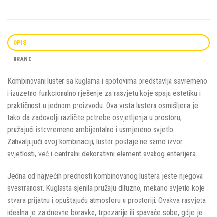
OPIS
BRAND
Kombinovani luster sa kuglama i spotovima predstavlja savremeno
i izuzetno funkcionalno rješenje za rasvjetu koje spaja estetiku i
praktičnost u jednom proizvodu. Ova vrsta lustera osmišljena je
tako da zadovolji različite potrebe osvjetljenja u prostoru,
pružajući istovremeno ambijentalno i usmjereno svjetlo.
Zahvaljujući ovoj kombinaciji, luster postaje ne samo izvor
svjetlosti, već i centralni dekorativni element svakog enterijera.
Jedna od najvećih prednosti kombinovanog lustera jeste njegova
svestranost. Kuglasta sjenila pružaju difuzno, mekano svjetlo koje
stvara prijatnu i opuštajuću atmosferu u prostoriji. Ovakva rasvjeta
idealna je za dnevne boravke, trpezarije ili spavaće sobe, gdje je