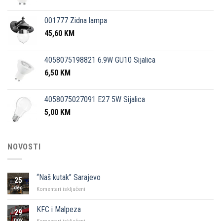
001777 Zidna lampa
45,60
KM
4058075198821 6.9W GU10 Sijalica
6,50
KM
4058075027091 E27 5W Sijalica
5,00
KM
NOVOSTI
“Naš kutak” Sarajevo
25
dec
za
Komentari isključeni
“Naš
kutak”
KFC i Malpeza
29
Sarajevo
nov
za