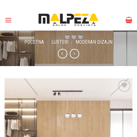
Skip
to
content
POČETNA
/
LUSTERI
/
MODERAN DIZAJN
Dodaj u
omiljene