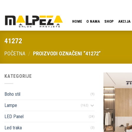
Skip
LOKACIJA
EMAIL
09:00 - 18:00
061 546 001
to
content
HOME
O NAMA
SHOP
AKCIJA
41272
POČETNA
/
PROIZVODI OZNAČENI “41272”
KATEGORIJE
Boho stil
(9)
Lampe
(162)
LED Panel
(24)
Led traka
(3)