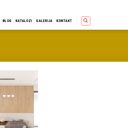
Polica
Korpa
Kupov
BLOG
KATALOZI
GALERIJA
KONTAKT
Dodaj u
omiljene