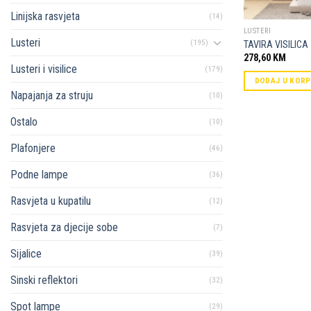
Linijska rasvjeta
(14)
LUSTERI
Lusteri
(195)
TAVIRA VISILICA
278,60
KM
Lusteri i visilice
(179)
DODAJ U KOR
Napajanja za struju
(10)
Ostalo
(10)
Plafonjere
(46)
Podne lampe
(36)
Rasvjeta u kupatilu
(12)
Rasvjeta za djecije sobe
(7)
Sijalice
(39)
Sinski reflektori
(32)
Spot lampe
(29)