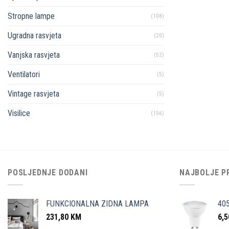
Stropne lampe
(108)
Ugradna rasvjeta
(20)
Vanjska rasvjeta
(52)
Ventilatori
(5)
Vintage rasvjeta
(5)
Visilice
(156)
POSLJEDNJE DODANI
NAJBOLJE P
FUNKCIONALNA ZIDNA LAMPA
40
231,80
KM
6,