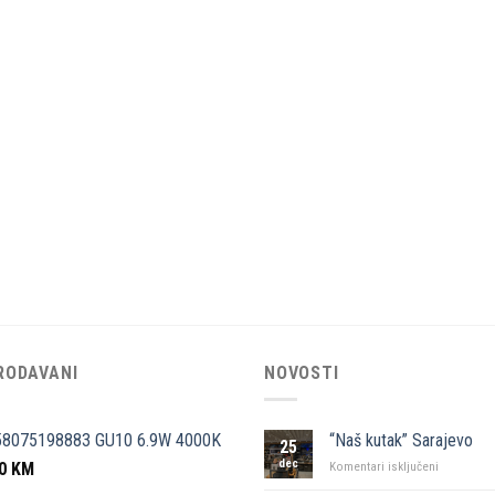
RODAVANI
NOVOSTI
58075198883 GU10 6.9W 4000K
“Naš kutak” Sarajevo
25
dec
50
KM
za
Komentari isključeni
“Naš