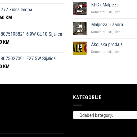
kutak”
KFC i Malpeza
29
Sarajevo
777 Zidna lampa
nov
za
Komentari isključeni
,60
KM
KFC
i
Malpeza u Zadru
09
Malpeza
dec
za
Komentari isključeni
8075198821 6.9W GU10 Sijalica
Malpeza
50
KM
u
Akcijska prodaja
12
Zadru
jan
za
Komentari isključeni
Akcijska
8075027091 E27 5W Sijalica
prodaja
00
KM
KATEGORIJE
Odaberi kategoriju