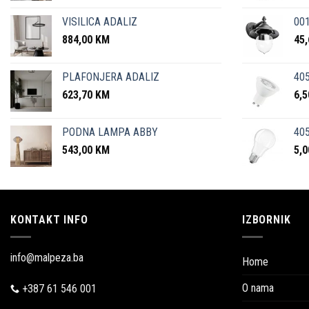
VISILICA ADALIZ
001
884,00
KM
45
PLAFONJERA ADALIZ
405
623,70
KM
6,
PODNA LAMPA ABBY
405
543,00
KM
5,
KONTAKT INFO
IZBORNIK
info@malpeza.ba
Home
O nama
+387 61 546 001