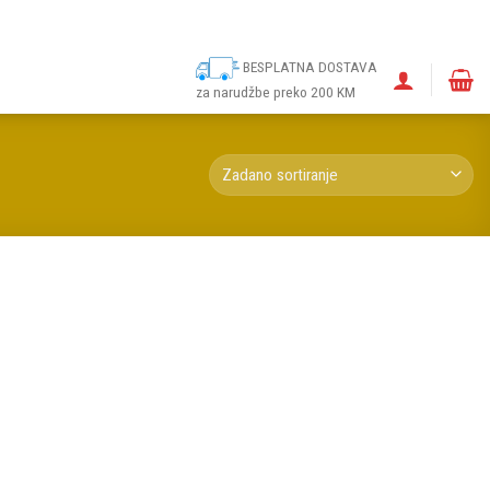
ina
Narudžbe
Politika kolačića (EU)
Odricanje od odgovornosti
BESPLATNA DOSTAVA
za narudžbe preko 200 KM