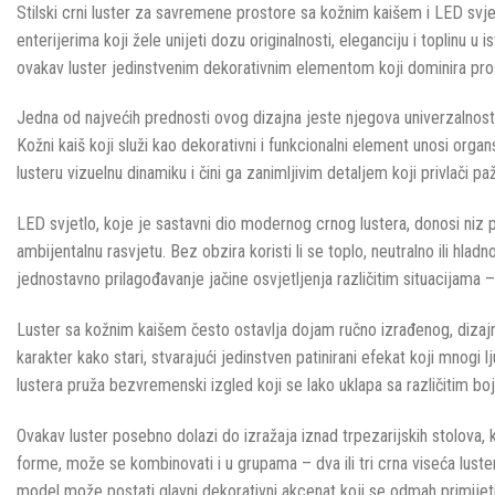
Stilski crni luster za savremene prostore sa kožnim kaišem i LED svjet
enterijerima koji žele unijeti dozu originalnosti, eleganciju i toplinu
ovakav luster jedinstvenim dekorativnim elementom koji dominira pros
Jedna od najvećih prednosti ovog dizajna jeste njegova univerzalnost. Cr
Kožni kaiš koji služi kao dekorativni i funkcionalni element unosi orga
lusteru vizuelnu dinamiku i čini ga zanimljivim detaljem koji privlači pa
LED svjetlo, koje je sastavni dio modernog crnog lustera, donosi niz pra
ambijentalnu rasvjetu. Bez obzira koristi li se toplo, neutralno ili h
jednostavno prilagođavanje jačine osvjetljenja različitim situacijama
Luster sa kožnim kaišem često ostavlja dojam ručno izrađenog, dizaj
karakter kako stari, stvarajući jedinstven patinirani efekat koji mnogi 
lustera pruža bezvremenski izgled koji se lako uklapa sa različitim b
Ovakav luster posebno dolazi do izražaja iznad trpezarijskih stolova,
forme, može se kombinovati i u grupama – dva ili tri crna viseća luste
model može postati glavni dekorativni akcenat koji se odmah primijeti 