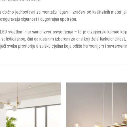
u obično jednostavni za montažu, lagani i izrađeni od kvalitetnih materij
 osiguravaju sigurnost i dugotrajnu upotrebu.
 LED svjetlom nije samo izvor osvjetljenja – to je dizajnerski komad koji 
 sofisticiranog, čini ga idealnim izborom za one koji žele funkcionalnost
jući svaku prostoriju u stilsku cjelinu koja odiše harmonijom i savremen
Dodaj u
omiljene