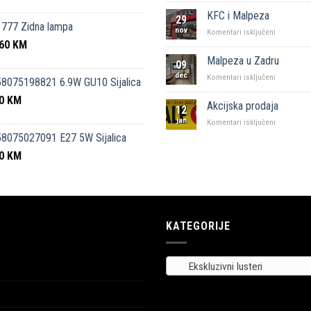
kutak”
KFC i Malpeza
29
Sarajevo
777 Zidna lampa
nov
za
Komentari isključeni
,60
KM
KFC
i
Malpeza u Zadru
09
Malpeza
dec
za
Komentari isključeni
8075198821 6.9W GU10 Sijalica
Malpeza
50
KM
u
Akcijska prodaja
12
Zadru
jan
za
Komentari isključeni
Akcijska
8075027091 E27 5W Sijalica
prodaja
00
KM
KATEGORIJE
Ekskluzivni lusteri