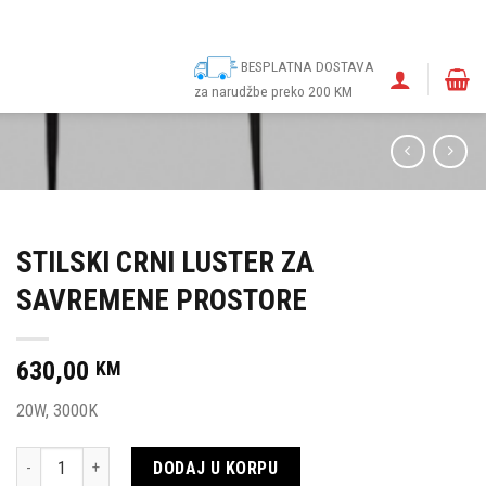
ina
Narudžbe
Politika kolačića (EU)
Odricanje od odgovornosti
BESPLATNA DOSTAVA
za narudžbe preko 200 KM
STILSKI CRNI LUSTER ZA
SAVREMENE PROSTORE
630,00
KM
20W, 3000K
Količina
DODAJ U KORPU