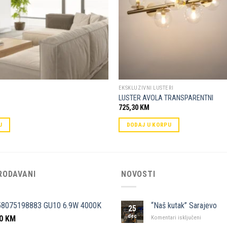
EKSKLUZIVNI LUSTERI
LUSTER AVOLA TRANSPARENTNI
725,30
KM
U
DODAJ U KORPU
RODAVANI
NOVOSTI
58075198883 GU10 6.9W 4000K
“Naš kutak” Sarajevo
25
dec
50
KM
za
Komentari isključeni
“Naš