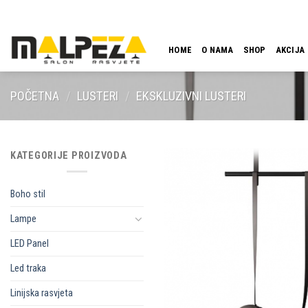
Skip
LOKACIJA
EMAIL
09:00 - 18:00
061 546 001
to
content
HOME
O NAMA
SHOP
AKCIJA
POČETNA
/
LUSTERI
/
EKSKLUZIVNI LUSTERI
KATEGORIJE PROIZVODA
Boho stil
Lampe
LED Panel
Led traka
Linijska rasvjeta