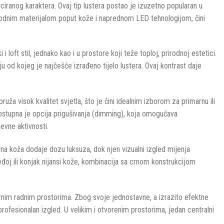
ciranog karaktera. Ovaj tip lustera postao je izuzetno popularan u
 prirodnim materijalom poput kože i naprednom LED tehnologijom, čini
loft stil, jednako kao i u prostore koji teže toploj, prirodnoj estetici.
ju od kojeg je najčešće izrađeno tijelo lustera. Ovaj kontrast daje
uža visok kvalitet svjetla, što je čini idealnim izborom za primarnu ili
 dostupna je opcija prigušivanja (dimming), koja omogućava
evne aktivnosti.
a koža dodaje dozu luksuza, dok njen vizualni izgled mijenja
smeđoj ili konjak nijansi kože, kombinacija sa crnom konstrukcijom
ernim radnim prostorima. Zbog svoje jednostavne, a izrazito efektne
rofesionalan izgled. U velikim i otvorenim prostorima, jedan centralni