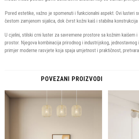
Pored estetike, važno je spomenuti i funkcionalni aspekt. Ovi lusteri s
čestom zamjenom sijalica, dok čvrst kožni kaiš i stabilna konstrukcija
U cjelini, stilski crni luster za savremene prostore sa kožnim kaišem i
prostor. Njegova kombinacija prirodnog i industrijskog, jednostavnog i
primjer moderne rasvjete koja spaja umjetnost i praktičnost, pretvara
POVEZANI PROIZVODI
Dodaj u
omiljene