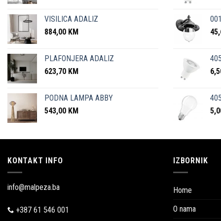
VISILICA ADALIZ
001
884,00
KM
45
PLAFONJERA ADALIZ
405
623,70
KM
6,
PODNA LAMPA ABBY
405
543,00
KM
5,
KONTAKT INFO
IZBORNIK
info@malpeza.ba
Home
O nama
+387 61 546 001