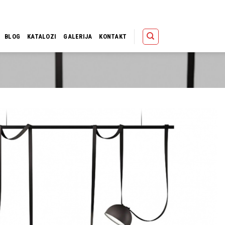
Polica
Korpa
Kupov
BLOG
KATALOZI
GALERIJA
KONTAKT
Dodaj u
omiljene