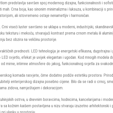
lom predstavlja savršen spoj modernog dizajna, funkcionalnosti i sofisti
 u isti mah. Crna boja, kao sinonim minimalizma i luksuza, u kombinaciji s
torijom, ali istovremeno ostaje nenametljiv i harmoničan.
ni viseći luster savršeno se uklapa u moderni, industrijski, skandinavski i 
nsku teksturu i mekoću, stvarajući kontrast prema crnom metalu ili alumini
žnju bez obzira na veličinu prostorije.
ktičnih prednosti. LED tehnologija je energetski efikasna, dugotrajna i pr
ladno LED svjetlo, efekat je uvijek elegantan i ugodan. Kod mnogih modela
 – od mirne, intimne atmosfere do jakog, funkcionalnog svjetla za svakodn
nerskog komada rasvjete, čime dodatno podiže estetiku prostora. Prirodn
ljubitelji enterijerskog dizajna posebno cijene. Bilo da se radi o crnoj, 
ojama zidova, namještajem i dekoracijom.
 kuhinjskih ostrva, u dnevnim boravcima, hodnicima, kancelarijama i mod
ra sa kožnim kaišem postavljena u nizu stvaraju izuzetno arhitektonski i p
pri ulasku u prostoriju.